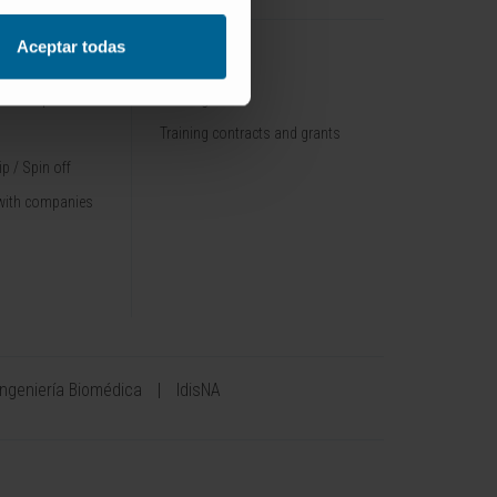
Aceptar todas
TRAINING
nt / Pipelines
Training offer
Training contracts and grants
p / Spin off
with companies
Ingeniería Biomédica
IdisNA