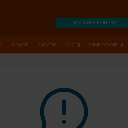
DO YOU WANT TO HELP US?
s
Research
Innovation
Training
Collaborate with us