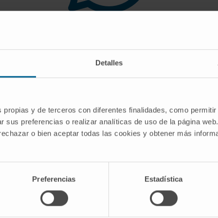
 you are looking for doe
Detalles
gest you use the search engine or the menu o
s propias y de terceros con diferentes finalidades, como permitir
r sus preferencias o realizar analíticas de uso de la página web
 rechazar o bien aceptar todas las cookies y obtener más infor
Preferencias
Estadística
CRIBE
Follow us