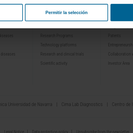
Permitir la selección
RESEARCH
INNOVATION
Our Researchers
Drug developme
diseases
Research Programs
Patents
Technology platforms
Entrepreneurshi
 diseases
Research and clinical trials
Collaboration 
Scientific activity
Investor Area
ínica Universidad de Navarra
Cima Lab Diagnostics
Centro de 
Legal Notice
Data protection policy
Unsubscribe from the newsletter