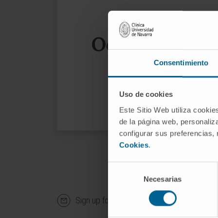
Oops, the page
Consentimiento
We sug
Uso de cookies
Este Sitio Web utiliza cookie
de la página web, personaliza
configurar sus preferencias,
Cookies
.
Selección
Necesarias
de
consentimiento
Sign up for our newsletter
SUBS