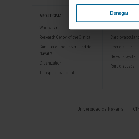
Denegar
ABOUT CIMA
DISEASES
Who we are
Cancer
Research Center of the Clinica
Cardiovascular 
Campus of the Universidad de
Liver diseases
Navarra
Nervous System
Organization
Rare diseases
Transparency Portal
Universidad de Navarra
Cl