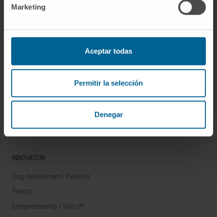
Marketing
Rare diseases
RESEARCH
Aceptar todas
Our Researchers
Research Programs
Permitir la selección
Technology platforms
Research and clinical trials
Denegar
Scientific activity
INNOVATION
Drug development / Pipelines
Patents
Entrepreneurship / Spin off