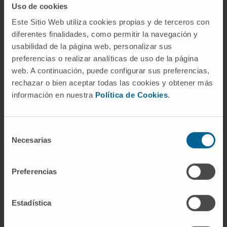
Uso de cookies
Este Sitio Web utiliza cookies propias y de terceros con
diferentes finalidades, como permitir la navegación y
ABOUT CIMA
usabilidad de la página web, personalizar sus
preferencias o realizar analíticas de uso de la página
Who we are
web. A continuación, puede configurar sus preferencias,
Research Center of the Clinica
rechazar o bien aceptar todas las cookies y obtener más
información en nuestra
Política de Cookies
.
Campus of the Universidad de Navarra
Organization
Transparency Portal
Selección
Necesarias
de
consentimiento
DISEASES
Preferencias
Cancer
Cardiovascular diseases
Estadística
Liver diseases
Nervous System diseases