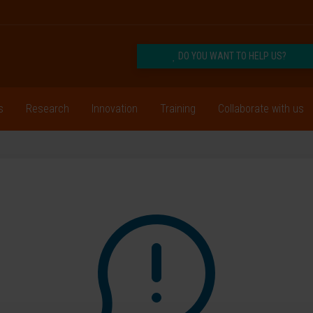
DO YOU WANT TO HELP US?
s
Research
Innovation
Training
Collaborate with us