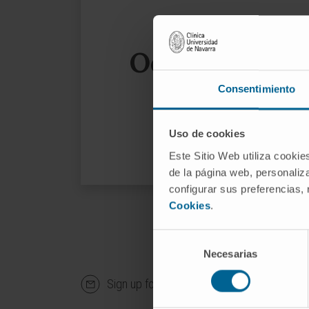
Oops, the page
Consentimiento
We sug
Uso de cookies
Este Sitio Web utiliza cookie
de la página web, personaliza
configurar sus preferencias,
Cookies
.
Selección
Necesarias
de
consentimiento
Sign up for our newsletter
SUBS