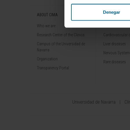
Denegar
ABOUT CIMA
DISEASES
Who we are
Cancer
Research Center of the Clinica
Cardiovascular 
Campus of the Universidad de
Liver diseases
Navarra
Nervous System
Organization
Rare diseases
Transparency Portal
Universidad de Navarra
Cl