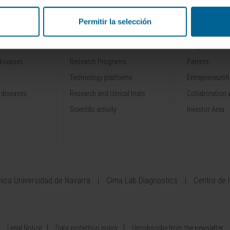
Permitir la selección
RESEARCH
INNOVATION
Our Researchers
Drug developme
diseases
Research Programs
Patents
Technology platforms
Entrepreneurshi
 diseases
Research and clinical trials
Collaboration 
Scientific activity
Investor Area
ínica Universidad de Navarra
Cima Lab Diagnostics
Centro de 
Legal Notice
Data protection policy
Unsubscribe from the newsletter