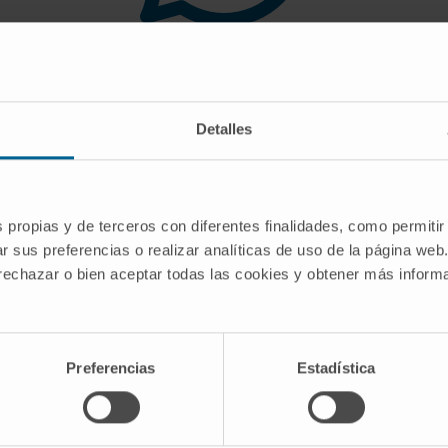
 you are looking for doe
Detalles
gest you use the search engine or the menu o
s propias y de terceros con diferentes finalidades, como permitir
r sus preferencias o realizar analíticas de uso de la página web
 rechazar o bien aceptar todas las cookies y obtener más infor
Preferencias
Estadística
CRIBE
Follow us