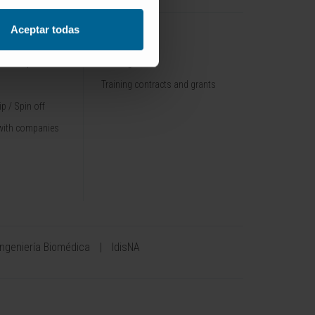
Aceptar todas
TRAINING
nt / Pipelines
Training offer
Training contracts and grants
p / Spin off
with companies
Ingeniería Biomédica
IdisNA