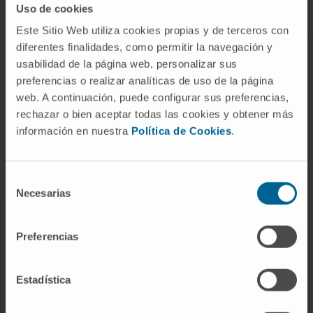
Uso de cookies
Este Sitio Web utiliza cookies propias y de terceros con
diferentes finalidades, como permitir la navegación y
ABOUT CIMA
usabilidad de la página web, personalizar sus
preferencias o realizar analíticas de uso de la página
Who we are
web. A continuación, puede configurar sus preferencias,
Research Center of the Clinica
rechazar o bien aceptar todas las cookies y obtener más
información en nuestra
Política de Cookies
.
Campus of the Universidad de Navarra
Organization
Transparency Portal
Selección
Necesarias
de
consentimiento
DISEASES
Preferencias
Cancer
Cardiovascular diseases
Estadística
Liver diseases
Nervous System diseases