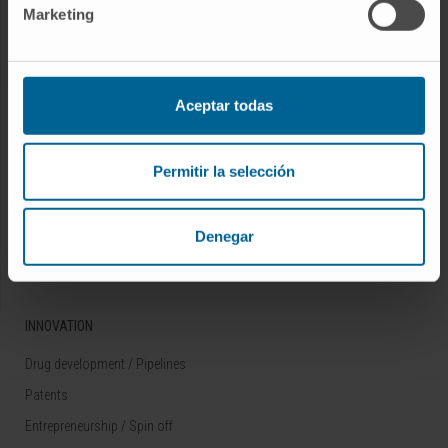
Marketing
Rare diseases
RESEARCH
Aceptar todas
Our Researchers
Research Programs
Permitir la selección
Technology platforms
Research and clinical trials
Denegar
Scientific activity
INNOVATION
Drug development / Pipelines
Patents
Entrepreneurship / Spin off