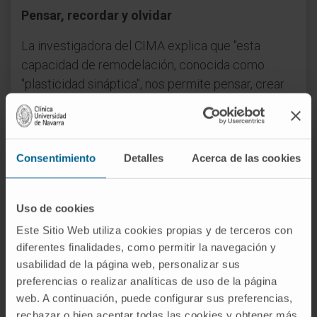
Pensar, recordar y olvidar
La investigadora del CIMA explica que "esta
capacidad de remodelación, conocida como
"plasticidad sináptica", nos permite pensar, crear
nuevas memorias u olvidar detalles
insignificantes. Si el proceso de remodelación no
funciona correctamente, nuestro cerebro
Consentimiento
Detalles
Acerca de las cookies
empieza a fallar".
En el artículo publicado en Nature Neuroscience,
Uso de cookies
el grupo de científicos muestra cómo "este
proceso se encarga de la eliminación precisa de
Este Sitio Web utiliza cookies propias y de terceros con
sólo algunos componentes de la sinapsis, los
diferentes finalidades, como permitir la navegación y
usabilidad de la página web, personalizar sus
receptores NMDA, moléculas que codifican la
preferencias o realizar analíticas de uso de la página
información almacenada durante el desarrollo del
web. A continuación, puede configurar sus preferencias,
cerebro o en procesos de aprendizaje y memoria,
rechazar o bien aceptar todas las cookies y obtener más