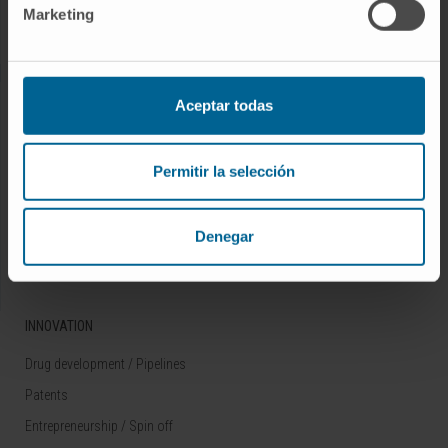
Marketing
Rare diseases
RESEARCH
Aceptar todas
Our Researchers
Research Programs
Permitir la selección
Technology platforms
Research and clinical trials
Denegar
Scientific activity
INNOVATION
Drug development / Pipelines
Patents
Entrepreneurship / Spin off