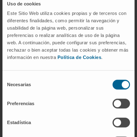
Uso de cookies
Este Sitio Web utiliza cookies propias y de terceros con
diferentes finalidades, como permitir la navegación y
ABOUT CIMA
usabilidad de la página web, personalizar sus
preferencias o realizar analíticas de uso de la página
Who we are
web. A continuación, puede configurar sus preferencias,
Research Center of the Clinica
rechazar o bien aceptar todas las cookies y obtener más
información en nuestra
Política de Cookies
.
Campus of the Universidad de Navarra
Organization
Transparency Portal
Selección
Necesarias
de
consentimiento
DISEASES
Preferencias
Cancer
Cardiovascular diseases
Estadística
Liver diseases
Nervous System diseases