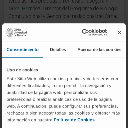
terapias más precisas en el futuro”, aseguran
Mikel Hernáez
, Director del Programa de Biología
Computacional y Genómica traslacional del Cima,
y
Maite Huarte
, Investigadora principal del Grupo
ARN No Codificante y Regulación del Genoma del
Cáncer del Cima, que se enmarca en el
Cancer
Center Clínica Universidad de Navarra
. Este
Consentimiento
Detalles
Acerca de las cookies
importante avance ha sido publicado en la revista
Nature Communications.
Uso de cookies
Potenciales marcadores tumorales
Este Sitio Web utiliza cookies propias y de terceros con
Una de las principales ventajas de ELATUS es su
diferentes finalidades, como permitir la navegación y
capacidad para identificar lncRNAs funcionales
usabilidad de la página web, personalizar sus
que pasan desapercibidos con los métodos
preferencias o realizar analíticas de uso de la página
estándar. Esta herramienta ha permitido descubrir
web. A continuación, puede configurar sus preferencias,
lncRNAs con importantes funciones biológicas
rechazar o bien aceptar todas las cookies y obtener más
información en nuestra
Política de Cookies
.
que son potenciales marcadores tumorales y