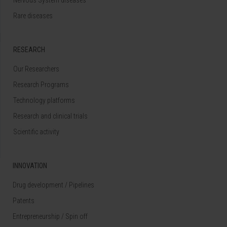
Nervous System diseases
Rare diseases
RESEARCH
Our Researchers
Research Programs
Technology platforms
Research and clinical trials
Scientific activity
INNOVATION
Drug development / Pipelines
Patents
Entrepreneurship / Spin off