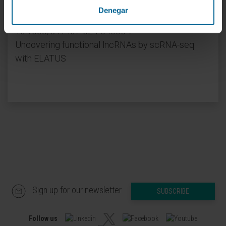
Referencia bibliográfica
Denegar
Nat Commun. 2024 Nov 9;15(1):9709. doi:
10.1038/s41467-024-54005-7.
Uncovering functional lncRNAs by scRNA-seq
with ELATUS
Sign up for our newsletter
SUBSCRIBE
Follow us