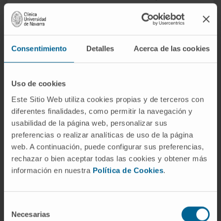
científicos observaron una acumulación similar de
mutaciones aleatorias en las células B sanas.
“Descubrimos vías genéticas y transcripcionales
Consentimiento
Detalles
Acerca de las cookies
que impulsan la transformación maligna. Es decir,
el origen del linfoma se presenta antes de la
mutación celular,
por lo que es fundamental
Uso de cookies
ahondar en el conocimiento de los cambios
Este Sitio Web utiliza cookies propias y de terceros con
genéticos adicionales en estas células”, apuntan
diferentes finalidades, como permitir la navegación y
los investigadores. Los resultados se han
usabilidad de la página web, personalizar sus
publicado en la revista científica
Science
preferencias o realizar analíticas de uso de la página
Advances
.
web. A continuación, puede configurar sus preferencias,
rechazar o bien aceptar todas las cookies y obtener más
La presencia de estas vías genéticas en linfocitos
información en nuestra
Política de Cookies
.
B normales podría ser un marcador ‘ultra-precoz’
de riesgo de desarrollar linfoma. “Esta información
da paso a nuevas estrategias de detección
Selección
Necesarias
de
temprana de esta enfermedad, así como a seguir