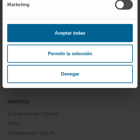
Marketing
Rare diseases
RESEARCH
Aceptar todas
Our Researchers
Research Programs
Permitir la selección
Technology platforms
Research and clinical trials
Denegar
Scientific activity
INNOVATION
Drug development / Pipelines
Patents
Entrepreneurship / Spin off