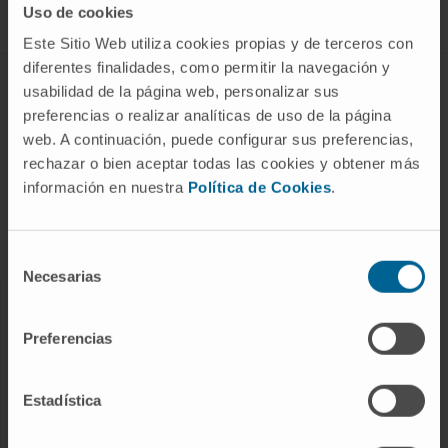
Uso de cookies
Este Sitio Web utiliza cookies propias y de terceros con
diferentes finalidades, como permitir la navegación y
ABOUT CIMA
usabilidad de la página web, personalizar sus
preferencias o realizar analíticas de uso de la página
Who we are
web. A continuación, puede configurar sus preferencias,
Research Center of the Clinica
rechazar o bien aceptar todas las cookies y obtener más
información en nuestra
Política de Cookies
.
Campus of the Universidad de Navarra
Organization
Transparency Portal
Selección
Necesarias
de
consentimiento
DISEASES
Preferencias
Cancer
Cardiovascular diseases
Estadística
Liver diseases
Nervous System diseases