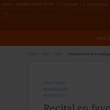
NAVARRA
+34 948 194 700
CONTACT
INTRANET
PEOPLE FINDER
About u
Home
>
News
>
News
>
Recital en favor de la investi
SOLID TUMOR
NEUROSCIENCE
HEPATOLOGY
Recital en favo