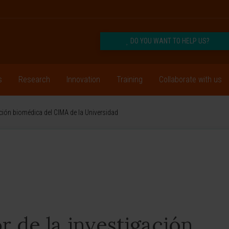
DO YOU WANT TO HELP US?
s
Research
Innovation
Training
Collaborate with us
gación biomédica del CIMA de la Universidad
r de la investigación