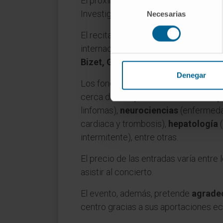
El próximo 30 de mayo se celebrará e
Selección
Investigación Médica Aplicada (CIMA
Necesarias
de
consentimiento
El recital correrá a cargo de
María J
internacional. Estará acompañada por
Bizet, Gardel y Falla
. Además, estr
Denegar
Los fondos obtenidos se destinarán 
cerca de
300 profesionales de 20 p
linfomas),
neurociencias
(enfermeda
cardiaca y trombosis),
hepatología
(
intermitente), entre otras.
El precio de las entradas varía entre 
asistir al concierto.
El evento, además, pretende
agradec
centro gracias a sus aportaciones e