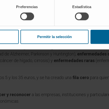
n el Teatro de la Zarzuela de Madrid un
concierto benéfic
) de la Universidad de Navarra.
Preferencias
Estadística
osé Montiel
, considerada como una de las mejores mezz
 el pianista
Miquel Estelrich
e interpretarán
obras de Sc
enarán tres composiciones del maestro
García Abril
, sob
Permitir la selección
íntegramente a la investigación de las enfermedades que s
aíses
investigan en
oncología
(tumores sólidos, leucemia
d de Alzheimer, Parkinson y Huntington),
enfermedades c
cáncer de hígado, cirrosis) y
enfermedades raras
(enfer
los 5 y los 35 euros, y se ha creado una
fila cero
para quien
er y reconocer
a las empresas, instituciones y particular
conómicas.