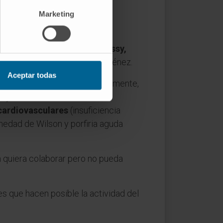
o
en favor del Centro de
Marketing
osopranos del panorama
humann, Tchaikovsky, Debussy,
re poemas de Juan Ramón Jiménez.
Aceptar todas
e estudian en el CIMA. Actualmente,
s y
ardiovasculares
(insuficiencia
medad de Wilson y porfiria aguda
 quiera colaborar pero no pueda
es que hacen posible la actividad del