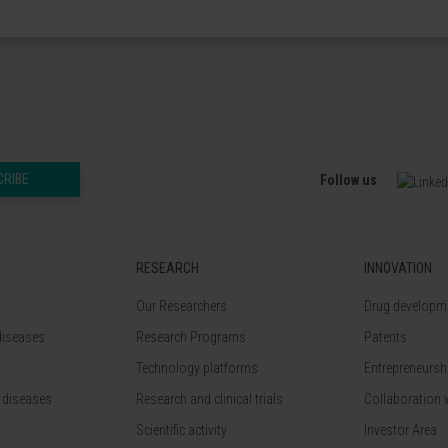
CRIBE
Follow us
RESEARCH
INNOVATION
Our Researchers
Drug developme
diseases
Research Programs
Patents
Technology platforms
Entrepreneurshi
 diseases
Research and clinical trials
Collaboration 
Scientific activity
Investor Area