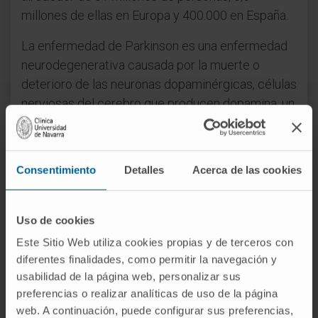
millones de ellas en Europa y 400.000 en España.
La enfermedad de Parkinson es una enfermedad
neurodegenerativa causada por la muerte o
deterioro de las neuronas dopaminérgicas, células
nerviosas del cerebro que producen dopamina, un
neurotransmisor implicado en importantes
funciones biológicas como el movimiento, el
comportamiento y la cognición. Afecta a un 2% de
Consentimiento
Detalles
Acerca de las cookies
la población mundial mayor de 65 años y, aunque
se asocia al envejecimiento, entre un 15 y un 20%
de los pacientes es menor de 50 años.
Uso de cookies
Este Sitio Web utiliza cookies propias y de terceros con
En el Programa de Neurociencias del CIMA se
diferentes finalidades, como permitir la navegación y
investigan las bases celulares y moleculares del
usabilidad de la página web, personalizar sus
deterioro cognitivo provocado por estas
preferencias o realizar analíticas de uso de la página
enfermedades. Su objetivo es identificar nuevas
web. A continuación, puede configurar sus preferencias,