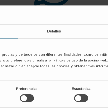
 you are looking for doe
Detalles
gest you use the search engine or the menu o
s propias y de terceros con diferentes finalidades, como permitir
r sus preferencias o realizar analíticas de uso de la página web
 rechazar o bien aceptar todas las cookies y obtener más infor
Preferencias
Estadística
CRIBE
Follow us