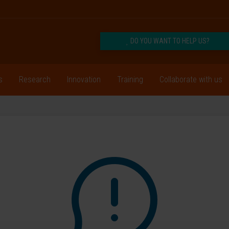
DO YOU WANT TO HELP US?
s
Research
Innovation
Training
Collaborate with us