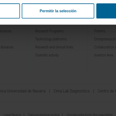
Permitir la selección
RESEARCH
INNOVATION
Our Researchers
Drug developme
diseases
Research Programs
Patents
Technology platforms
Entrepreneurshi
 diseases
Research and clinical trials
Collaboration 
Scientific activity
Investor Area
ínica Universidad de Navarra
Cima Lab Diagnostics
Centro de 
Legal Notice
Data protection policy
Unsubscribe from the newsletter