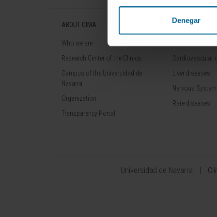
Denegar
ABOUT CIMA
DISEASES
Who we are
Cancer
Research Center of the Clinica
Cardiovascular 
Campus of the Universidad de
Liver diseases
Navarra
Nervous System
Organization
Rare diseases
Transparency Portal
Universidad de Navarra
Cl