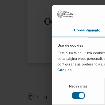
Oops, the page
Consentimiento
We sug
Uso de cookies
Este Sitio Web utiliza cookie
de la página web, personaliza
configurar sus preferencias,
Cookies
.
Selección
Necesarias
de
consentimiento
Sign up for our newsletter
SUBS