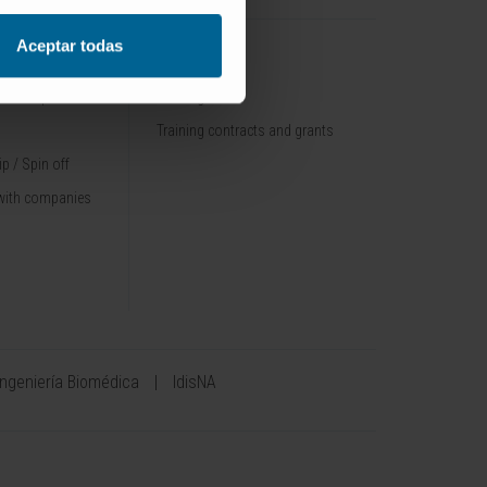
Aceptar todas
TRAINING
nt / Pipelines
Training offer
Training contracts and grants
p / Spin off
with companies
Ingeniería Biomédica
IdisNA