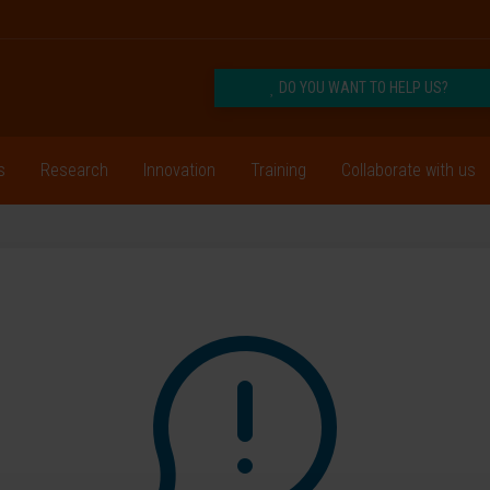
DO YOU WANT TO HELP US?
s
Research
Innovation
Training
Collaborate with us