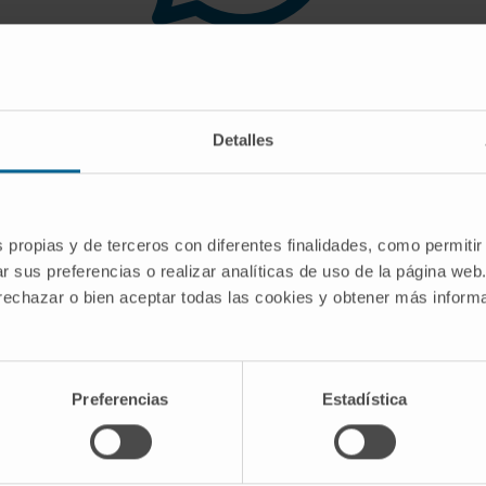
 you are looking for doe
Detalles
gest you use the search engine or the menu o
s propias y de terceros con diferentes finalidades, como permitir
r sus preferencias o realizar analíticas de uso de la página web
 rechazar o bien aceptar todas las cookies y obtener más infor
Preferencias
Estadística
CRIBE
Follow us