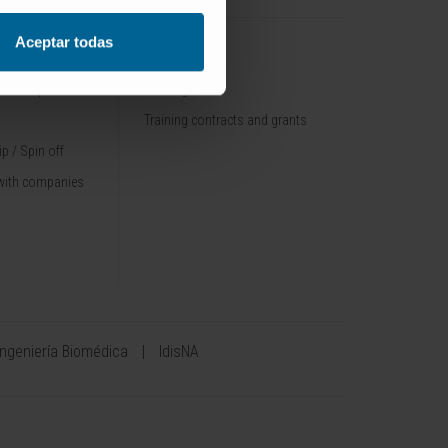
Aceptar todas
TRAINING
nt / Pipelines
Training offer
Training contracts and grants
p / Spin off
with companies
Ingeniería Biomédica
IdisNA