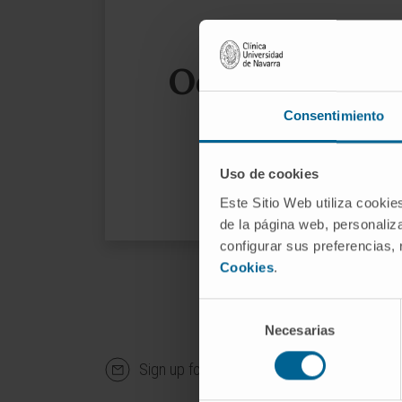
Oops, the page
Consentimiento
We sug
Uso de cookies
Este Sitio Web utiliza cookie
de la página web, personaliza
configurar sus preferencias,
Cookies
.
Selección
Necesarias
de
consentimiento
Sign up for our newsletter
SUBS