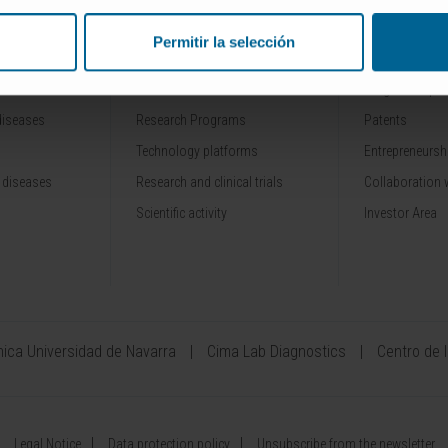
Permitir la selección
RESEARCH
INNOVATION
Our Researchers
Drug developme
diseases
Research Programs
Patents
Technology platforms
Entrepreneurshi
 diseases
Research and clinical trials
Collaboration 
Scientific activity
Investor Area
ínica Universidad de Navarra
Cima Lab Diagnostics
Centro de 
Legal Notice
Data protection policy
Unsubscribe from the newsletter