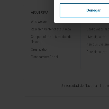
Denegar
ABOUT CIMA
DISEASES
Who we are
Cancer
Research Center of the Clinica
Cardiovascular 
Campus of the Universidad de
Liver diseases
Navarra
Nervous System
Organization
Rare diseases
Transparency Portal
Universidad de Navarra
Cl