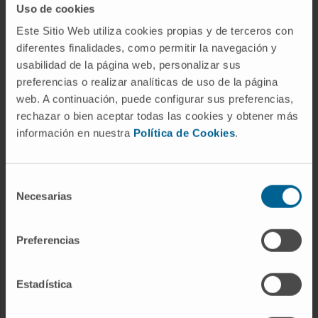
Uso de cookies
Este Sitio Web utiliza cookies propias y de terceros con
diferentes finalidades, como permitir la navegación y
ABOUT CIMA
usabilidad de la página web, personalizar sus
preferencias o realizar analíticas de uso de la página
Who we are
web. A continuación, puede configurar sus preferencias,
Research Center of the Clinica
rechazar o bien aceptar todas las cookies y obtener más
información en nuestra
Política de Cookies
.
Campus of the Universidad de Navarra
Organization
Transparency Portal
Selección
Necesarias
de
consentimiento
DISEASES
Preferencias
Cancer
Cardiovascular diseases
Estadística
Liver diseases
Nervous System diseases