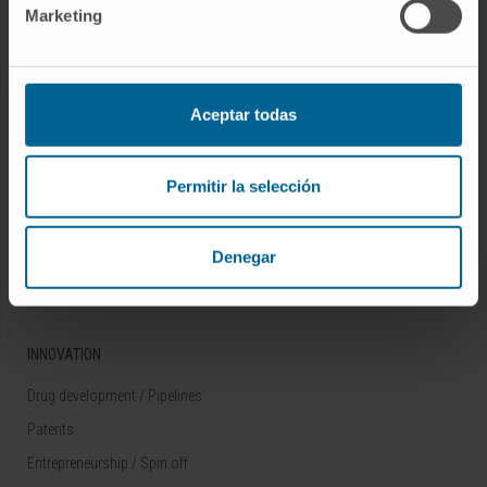
Marketing
Rare diseases
RESEARCH
Aceptar todas
Our Researchers
Research Programs
Permitir la selección
Technology platforms
Research and clinical trials
Denegar
Scientific activity
INNOVATION
Drug development / Pipelines
Patents
Entrepreneurship / Spin off