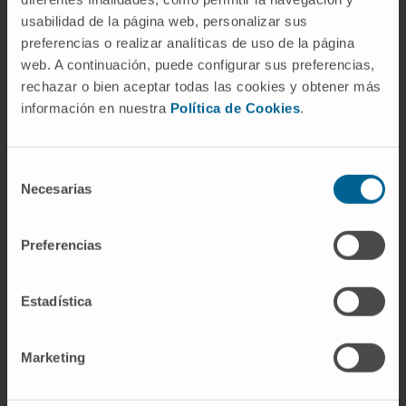
anomalía genética específica y singular, que es
usabilidad de la página web, personalizar sus
una mutación en el gen MyD88, y el conocimiento
preferencias o realizar analíticas de uso de la página
de esa mutación ha contribuido al descubrimiento
web. A continuación, puede configurar sus preferencias,
de nuevas estrategias terapéuticas. Todos los
rechazar o bien aceptar todas las cookies y obtener más
información en nuestra
Política de Cookies
.
pacientes de macroglobulinemia de Waldenström
tienen excelentes opciones de tratamiento y, para
muchos de ellos, su esperanza de vida es similar a
Selección
la del resto de la población”, explica el Dr. San
Necesarias
de
Miguel.
consentimiento
Waldenström, un médico sueco que
Preferencias
describió nueve enfermedades
Estadística
El médico sueco Jan Gosta Waldenström (1906-
1996) fue un especialista que descubrió y nombró
nueve enfermedades, entre las que, además de la
Marketing
macroglobulinemia que lleva su apellido, se