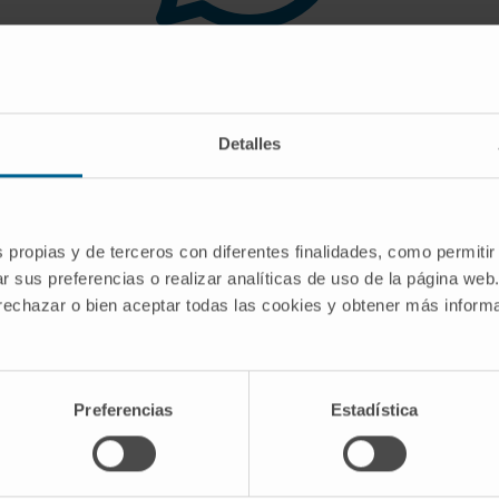
 you are looking for doe
Detalles
gest you use the search engine or the menu o
s propias y de terceros con diferentes finalidades, como permitir
r sus preferencias o realizar analíticas de uso de la página web
 rechazar o bien aceptar todas las cookies y obtener más infor
Preferencias
Estadística
CRIBE
Follow us