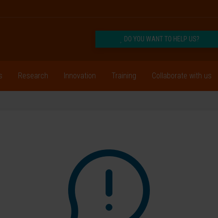
DO YOU WANT TO HELP US?
s
Research
Innovation
Training
Collaborate with us