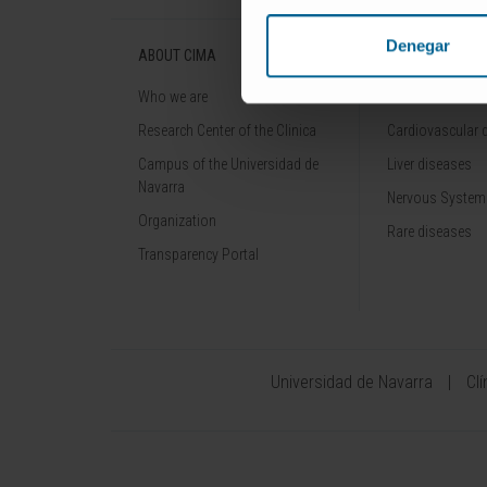
Denegar
ABOUT CIMA
DISEASES
Who we are
Cancer
Research Center of the Clinica
Cardiovascular 
Campus of the Universidad de
Liver diseases
Navarra
Nervous System
Organization
Rare diseases
Transparency Portal
Universidad de Navarra
Cl