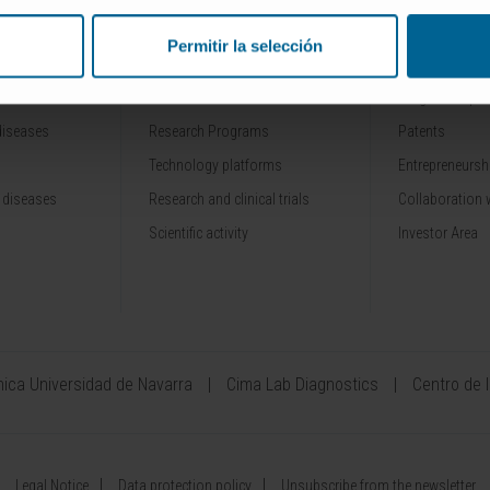
Permitir la selección
RESEARCH
INNOVATION
Our Researchers
Drug developme
diseases
Research Programs
Patents
Technology platforms
Entrepreneurshi
 diseases
Research and clinical trials
Collaboration 
Scientific activity
Investor Area
ínica Universidad de Navarra
Cima Lab Diagnostics
Centro de 
Legal Notice
Data protection policy
Unsubscribe from the newsletter