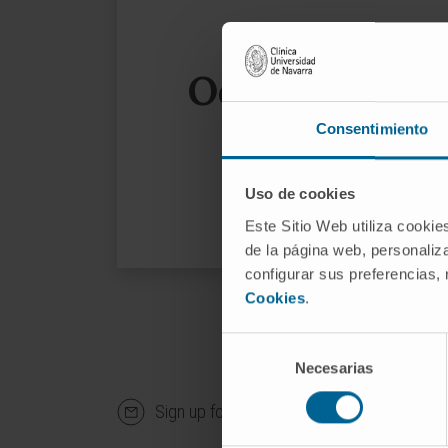
Oops, the page
Consentimiento
We sug
Uso de cookies
Este Sitio Web utiliza cookie
de la página web, personaliza
configurar sus preferencias,
Cookies
.
Selección
Necesarias
de
consentimiento
Sign up for our newsletter
SUBS