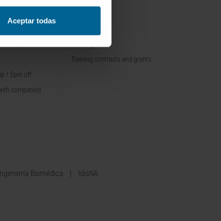
Aceptar todas
TRAINING
nt / Pipelines
Training offer
Training contracts and grants
p / Spin off
with companies
Ingeniería Biomédica
IdisNA