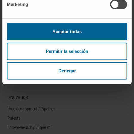
Marketing
Rare diseases
RESEARCH
Aceptar todas
Our Researchers
Research Programs
Permitir la selección
Technology platforms
Research and clinical trials
Denegar
Scientific activity
INNOVATION
Drug development / Pipelines
Patents
Entrepreneurship / Spin off