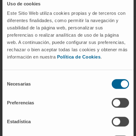
Uso de cookies
Este Sitio Web utiliza cookies propias y de terceros con
diferentes finalidades, como permitir la navegación y
ABOUT CIMA
usabilidad de la página web, personalizar sus
preferencias o realizar analíticas de uso de la página
Who we are
web. A continuación, puede configurar sus preferencias,
Research Center of the Clinica
rechazar o bien aceptar todas las cookies y obtener más
información en nuestra
Política de Cookies
.
Campus of the Universidad de Navarra
Organization
Transparency Portal
Selección
Necesarias
de
consentimiento
DISEASES
Preferencias
Cancer
Cardiovascular diseases
Estadística
Liver diseases
Nervous System diseases