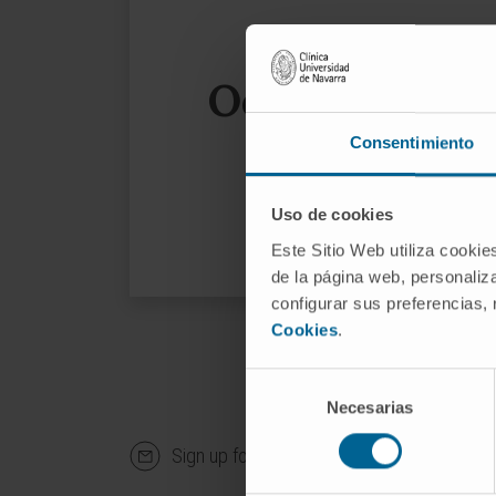
Oops, the page
Consentimiento
We sug
Uso de cookies
Este Sitio Web utiliza cookie
de la página web, personaliza
configurar sus preferencias,
Cookies
.
Selección
Necesarias
de
consentimiento
Sign up for our newsletter
SUBS