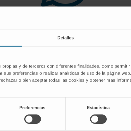
 you are looking for doe
Detalles
gest you use the search engine or the menu o
s propias y de terceros con diferentes finalidades, como permitir
r sus preferencias o realizar analíticas de uso de la página web
 rechazar o bien aceptar todas las cookies y obtener más infor
Preferencias
Estadística
CRIBE
Follow us