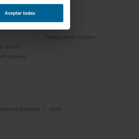
Aceptar todas
TRAINING
nt / Pipelines
Training offer
Training contracts and grants
p / Spin off
with companies
Ingeniería Biomédica
IdisNA