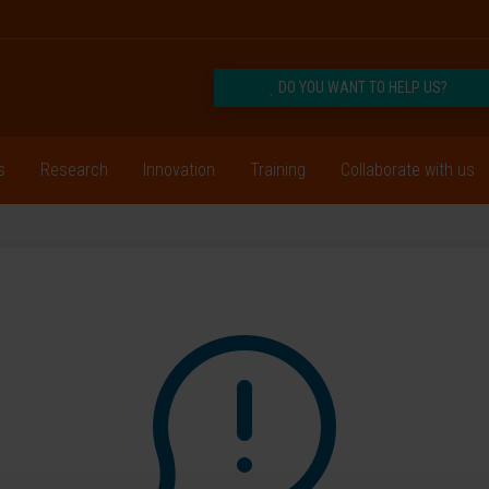
DO YOU WANT TO HELP US?
s
Research
Innovation
Training
Collaborate with us