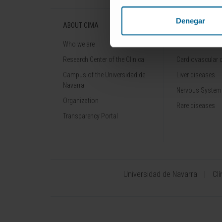
Denegar
ABOUT CIMA
DISEASES
Who we are
Cancer
Research Center of the Clinica
Cardiovascular 
Campus of the Universidad de
Liver diseases
Navarra
Nervous System
Organization
Rare diseases
Transparency Portal
Universidad de Navarra
Cl