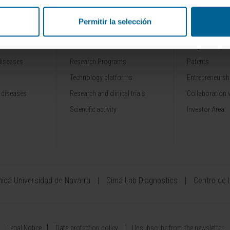
Permitir la selección
RESEARCH
INNOVATION
Our Researchers
Drug developme
diseases
Research Programs
Patents
Technology platforms
Entrepreneurshi
 diseases
Research and clinical trials
Collaboration 
Scientific activity
Investor Area
ínica Universidad de Navarra
Cima Lab Diagnostics
Centro de 
Legal Notice
Data protection policy
Unsubscribe from the newsletter