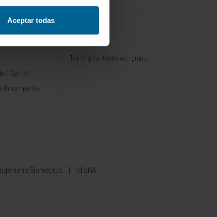
Aceptar todas
TRAINING
nt / Pipelines
Training offer
Training contracts and grants
p / Spin off
with companies
Ingeniería Biomédica
IdisNA