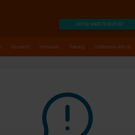
DO YOU WANT TO HELP US?
s
Research
Innovation
Training
Collaborate with us