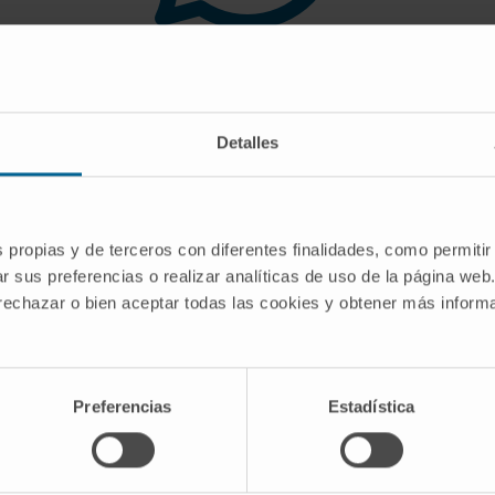
 you are looking for doe
Detalles
gest you use the search engine or the menu o
s propias y de terceros con diferentes finalidades, como permitir
r sus preferencias o realizar analíticas de uso de la página web
 rechazar o bien aceptar todas las cookies y obtener más infor
Preferencias
Estadística
CRIBE
Follow us