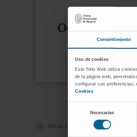
Oops, the page
Consentimiento
We sug
Uso de cookies
Este Sitio Web utiliza cookie
de la página web, personaliza
configurar sus preferencias,
Cookies
.
Selección
Necesarias
de
consentimiento
Sign up for our newsletter
SUBS