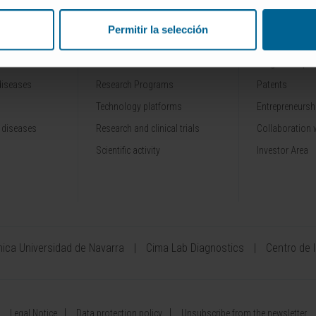
Permitir la selección
RESEARCH
INNOVATION
Our Researchers
Drug developme
diseases
Research Programs
Patents
Technology platforms
Entrepreneurshi
 diseases
Research and clinical trials
Collaboration 
Scientific activity
Investor Area
ínica Universidad de Navarra
Cima Lab Diagnostics
Centro de 
Legal Notice
Data protection policy
Unsubscribe from the newsletter