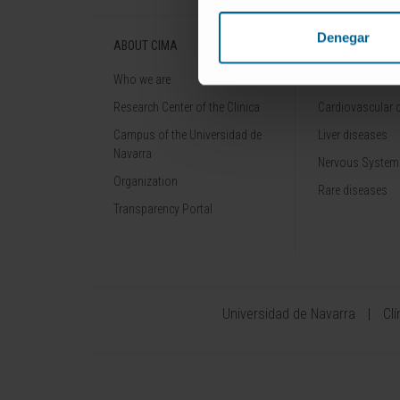
Denegar
ABOUT CIMA
DISEASES
Who we are
Cancer
Research Center of the Clinica
Cardiovascular 
Campus of the Universidad de
Liver diseases
Navarra
Nervous System
Organization
Rare diseases
Transparency Portal
Universidad de Navarra
Cl