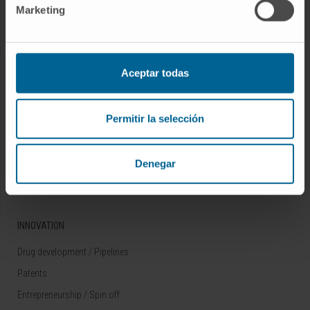
Marketing
Rare diseases
RESEARCH
Aceptar todas
Our Researchers
Research Programs
Permitir la selección
Technology platforms
Research and clinical trials
Denegar
Scientific activity
INNOVATION
Drug development / Pipelines
Patents
Entrepreneurship / Spin off