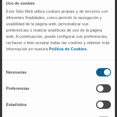
Uso de cookies
Este Sitio Web utiliza cookies propias y de terceros con
diferentes finalidades, como permitir la navegación y
ABOUT CIMA
usabilidad de la página web, personalizar sus
preferencias o realizar analíticas de uso de la página
Who we are
web. A continuación, puede configurar sus preferencias,
Research Center of the Clinica
rechazar o bien aceptar todas las cookies y obtener más
información en nuestra
Política de Cookies
.
Campus of the Universidad de Navarra
Organization
Transparency Portal
Selección
Necesarias
de
consentimiento
DISEASES
Preferencias
Cancer
Cardiovascular diseases
Estadística
Liver diseases
Nervous System diseases