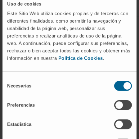
Uso de cookies
Este Sitio Web utiliza cookies propias y de terceros con
diferentes finalidades, como permitir la navegación y
ABOUT CIMA
usabilidad de la página web, personalizar sus
preferencias o realizar analíticas de uso de la página
Who we are
web. A continuación, puede configurar sus preferencias,
Research Center of the Clinica
rechazar o bien aceptar todas las cookies y obtener más
información en nuestra
Política de Cookies
.
Campus of the Universidad de Navarra
Organization
Transparency Portal
Selección
Necesarias
de
consentimiento
DISEASES
Preferencias
Cancer
Cardiovascular diseases
Estadística
Liver diseases
Nervous System diseases