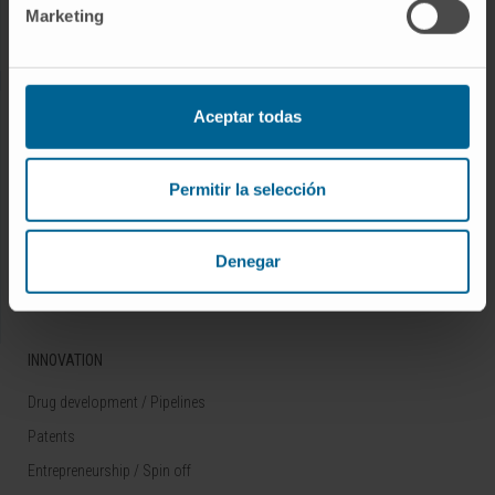
Marketing
Rare diseases
RESEARCH
Aceptar todas
Our Researchers
Research Programs
Permitir la selección
Technology platforms
Research and clinical trials
Denegar
Scientific activity
INNOVATION
Drug development / Pipelines
Patents
Entrepreneurship / Spin off