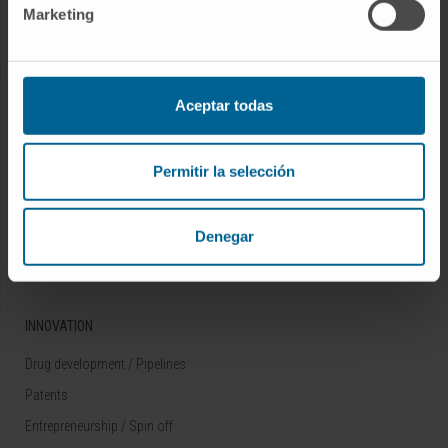
Marketing
Rare diseases
RESEARCH
Aceptar todas
Our Researchers
Research Programs
Permitir la selección
Technology platforms
Research and clinical trials
Denegar
Scientific activity
INNOVATION
Drug development / Pipelines
Patents
Entrepreneurship / Spin off