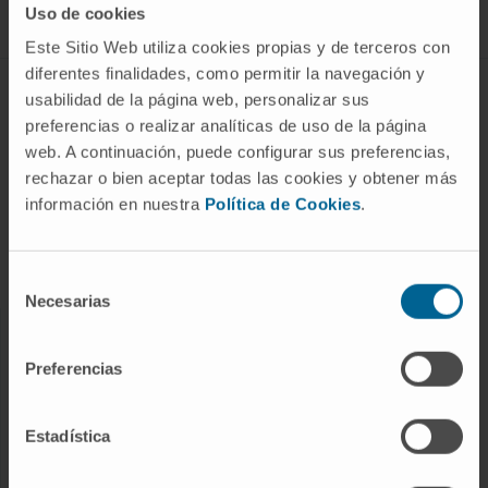
Uso de cookies
Este Sitio Web utiliza cookies propias y de terceros con
diferentes finalidades, como permitir la navegación y
ABOUT CIMA
usabilidad de la página web, personalizar sus
preferencias o realizar analíticas de uso de la página
Who we are
web. A continuación, puede configurar sus preferencias,
Research Center of the Clinica
rechazar o bien aceptar todas las cookies y obtener más
información en nuestra
Política de Cookies
.
Campus of the Universidad de Navarra
Organization
Transparency Portal
Selección
Necesarias
de
consentimiento
DISEASES
Preferencias
Cancer
Cardiovascular diseases
Estadística
Liver diseases
Nervous System diseases