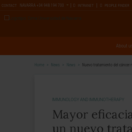
NAVARRA
+34 948 194 700
CONTACT
INTRANET
PEOPLE FINDER
About u
Home
>
News
>
News
>
Nuevo tratamiento del cáncer 
IMMUNOLOGY AND IMMUNOTHERAPY
Mayor eficaci
un nuevo trata