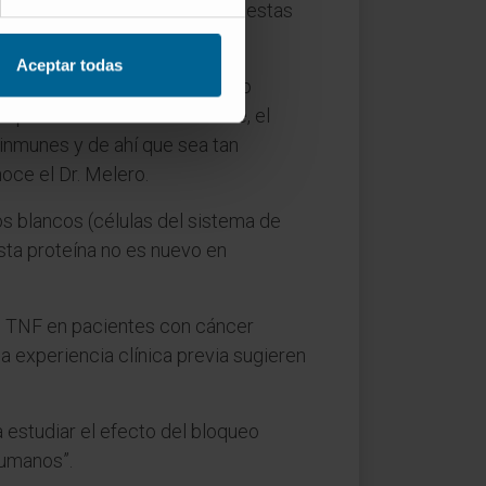
ario. Por lo tanto, al inhibir estas
Aceptar todas
ntan metástasis en melanoma o
tipos de cáncer. No obstante, el
inmunes y de ahí que sea tan
oce el Dr. Melero.
os blancos (células del sistema de
esta proteína no es nuevo en
de TNF en pacientes con cáncer
la experiencia clínica previa sugieren
 estudiar el efecto del bloqueo
humanos”.