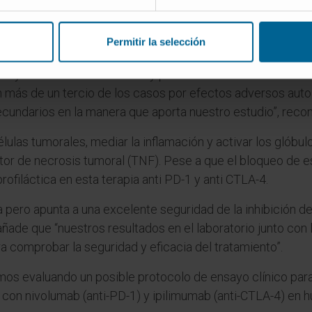
 forma, actúan como frenos en el control del sistema inmunit
reno y se estimula la acción de defensa del organismo.
Permitir la selección
ado de forma patente su eficacia en pacientes que prese
nsayando con resultados muy prometedores frente a otros 
n más de un tercio de los casos por efectos adversos auto
cundarios en la manera que aporta nuestro estudio”, recon
lulas tumorales, mediar la inflamación y activar los glóbul
actor de necrosis tumoral (TNF). Pese a que el bloqueo de 
profiláctica en esta terapia anti PD-1 y anti CTLA-4.
 pero apunta a una excelente seguridad de la inhibición 
añade que “nuestros resultados en el laboratorio junto con 
ra comprobar la seguridad y eficacia del tratamiento”.
amos evaluando un posible protocolo de ensayo clínico para
o con nivolumab (anti-PD-1) y ipilimumab (anti-CTLA-4) en 