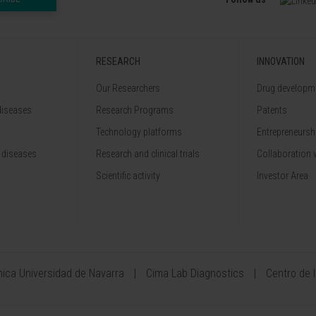
RESEARCH
INNOVATION
Our Researchers
Drug developme
diseases
Research Programs
Patents
Technology platforms
Entrepreneurshi
 diseases
Research and clinical trials
Collaboration 
Scientific activity
Investor Area
ínica Universidad de Navarra
Cima Lab Diagnostics
Centro de 