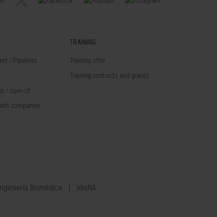
TRAINING
nt / Pipelines
Training offer
Training contracts and grants
p / Spin off
with companies
Ingeniería Biomédica
IdisNA