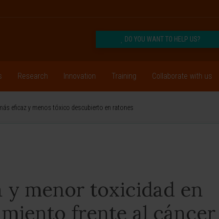
DO YOU WANT TO HELP US?
s
Research
Innovation
Training
Collaborate with us
más eficaz y menos tóxico descubierto en ratones
a y menor toxicidad en
miento frente al cáncer