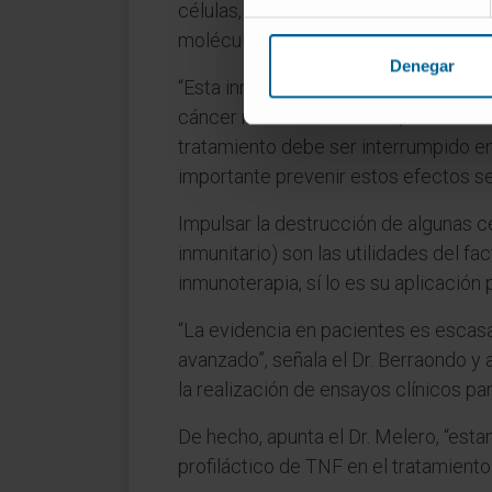
células, como las cancerosas. De esta
moléculas, se elimina su acción de f
Denegar
“Esta inmunoterapia dual ha demostr
cáncer renal. Actualmente, se está e
tratamiento debe ser interrumpido e
importante prevenir estos efectos se
Impulsar la destrucción de algunas cé
inmunitario) son las utilidades del f
inmunoterapia, sí lo es su aplicación 
“La evidencia en pacientes es escasa
avanzado”, señala el Dr. Berraondo y 
la realización de ensayos clínicos pa
De hecho, apunta el Dr. Melero, “est
profiláctico de TNF en el tratamient