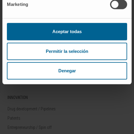
Marketing
Rare diseases
RESEARCH
Aceptar todas
Our Researchers
Research Programs
Permitir la selección
Technology platforms
Research and clinical trials
Denegar
Scientific activity
INNOVATION
Drug development / Pipelines
Patents
Entrepreneurship / Spin off