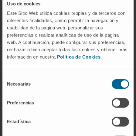
Uso de cookies
Este Sitio Web utiliza cookies propias y de terceros con
diferentes finalidades, como permitir la navegación y
ABOUT CIMA
usabilidad de la página web, personalizar sus
preferencias o realizar analíticas de uso de la página
Who we are
web. A continuación, puede configurar sus preferencias,
Research Center of the Clinica
rechazar o bien aceptar todas las cookies y obtener más
información en nuestra
Política de Cookies
.
Campus of the Universidad de Navarra
Organization
Transparency Portal
Selección
Necesarias
de
consentimiento
DISEASES
Preferencias
Cancer
Cardiovascular diseases
Estadística
Liver diseases
Nervous System diseases