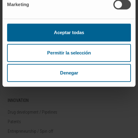
Marketing
Rare diseases
RESEARCH
Aceptar todas
Our Researchers
Research Programs
Permitir la selección
Technology platforms
Research and clinical trials
Denegar
Scientific activity
INNOVATION
Drug development / Pipelines
Patents
Entrepreneurship / Spin off