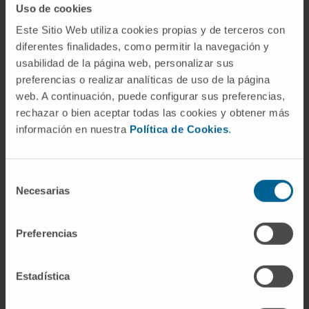
Uso de cookies
Este Sitio Web utiliza cookies propias y de terceros con
diferentes finalidades, como permitir la navegación y
ABOUT CIMA
usabilidad de la página web, personalizar sus
preferencias o realizar analíticas de uso de la página
Who we are
web. A continuación, puede configurar sus preferencias,
Research Center of the Clinica
rechazar o bien aceptar todas las cookies y obtener más
información en nuestra
Política de Cookies
.
Campus of the Universidad de Navarra
Organization
Transparency Portal
Selección
Necesarias
de
consentimiento
DISEASES
Preferencias
Cancer
Cardiovascular diseases
Estadística
Liver diseases
Nervous System diseases