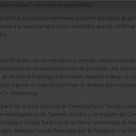
os iniciales”, reconoce el especialista.
rcinoma, los datos preliminares sugieren que estos grupos
entes a la quimioterapia. Unos resultados que se confirmar
les.
antificación con un método muy sencillo, una peculiarida
“Está basada en inmunolocalización de proteínas, una técnic
s de Anatomía Patológica del mundo. Nuestro trabajo se c
cción y poner en marcha sistemas de análisis automatizado
el Dr. Montuenga.
ó parte de la tesis doctoral de Elena Martínez-Terroba codi
an investigadores de Tumores Sólidos y de Imagen del Cim
ología y Cirugía Torácica de la Clínica Universidad de Nav
ales. Además, ha sido financiado por la Fundación Científi