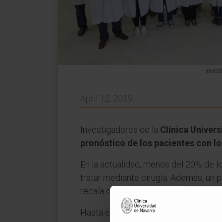
Invest
April 12, 2019
Investigadores de la
Clínica Univers
pronóstico de los pacientes con l
En la actualidad, menos del 20% de l
tratar mediante cirugía. Además, un 
recaía después de la intervención qui
Hasta el momento, en la práctica clí