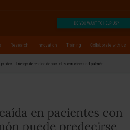
DO YOU WANT TO HELP US?
s
Research
Innovation
Training
Collaborate with us
predecir el riesgo de recaída de pacientes con cáncer del pulmón
ecaída en pacientes con
món puede predecirse