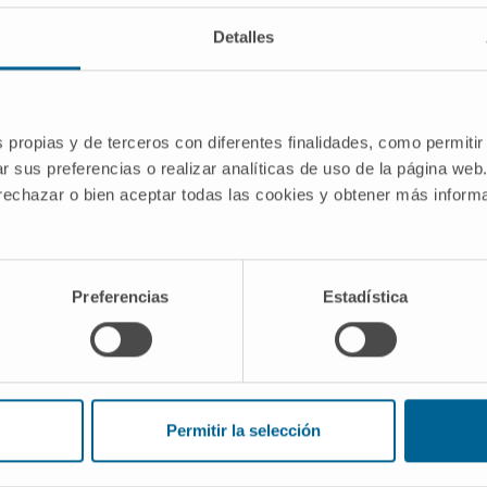
enfermedad al cabo de los años o quiénes están completame
Detalles
tar aquellos pacientes de cáncer de pulmón que tienen mayo
ión de dos grupos de proteínas (tres en adenocarcinoma y
tigador senior del
Programa de Tumores Sólidos
del Cim
 Oncología (CIBERONC).
s propias y de terceros con diferentes finalidades, como permitir
r sus preferencias o realizar analíticas de uso de la página web
do
 rechazar o bien aceptar todas las cookies y obtener más infor
do muestras tumorales de 318 pacientes con carcinoma es
nica Universidad de Navarra, del MD Anderson en Houston 
dades Respiratorias (CIBERES) y del ensayo clínico inter
Preferencias
Estadística
dos en las revistas internacionales Thorax y Journal of Pa
a influencia de estas proteínas. En concreto, la elevada exp
 pacientes con cáncer de pulmón.
Permitir la selección
s para orientar un seguimiento personalizado, de manera q
 quimioterapia complementario después de la cirugía en lo