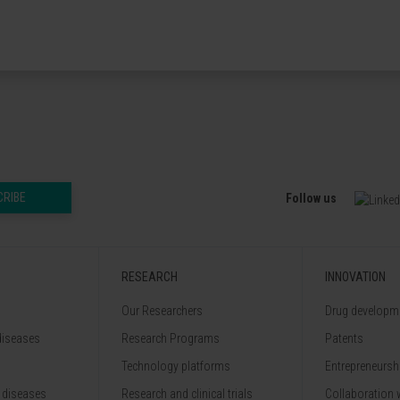
CRIBE
Follow us
RESEARCH
INNOVATION
Our Researchers
Drug developme
diseases
Research Programs
Patents
Technology platforms
Entrepreneurshi
 diseases
Research and clinical trials
Collaboration 