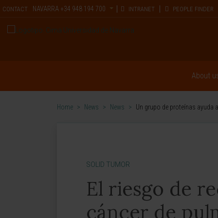
NAVARRA
+34 948 194 700
CONTACT
INTRANET
PEOPLE FINDER
About u
Home
>
News
>
News
>
Un grupo de proteínas ayuda a 
SOLID TUMOR
El riesgo de r
cáncer de pul