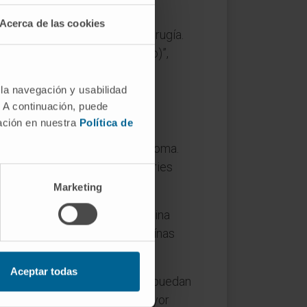
nte curados.
Acerca de las cookies
r riesgo de recaer tras la cirugía.
 cinco en carcinoma escamoso)”,
a Universidad de Navarra y
 la navegación y usabilidad
. A continuación, puede
mación en nuestra
Política de
camoso y 239 con adenocarcinoma.
(Estados Unidos) y de las series
nacional NATCH.
Marketing
thology del ámbito de la medicina
resión conjunta de estas proteínas
Aceptar todas
ue los especialistas clínicos puedan
s pacientes quirúrgicos de mayor