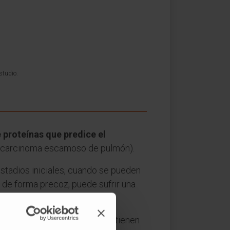
studio.
 proteínas que predice el
carcinoma escamoso de pulmón).
stadios iniciales, cuando se pueden
s de forma precoz, puede sufrir una
 ya han pasado por quirófano, tienen