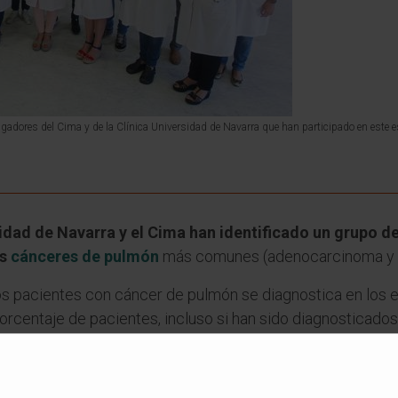
igadores del Cima y de la Clínica Universidad de Navarra que han participado en este e
idad de Navarra y el Cima han identificado un grupo de
os
cánceres de pulmón
más comunes (adenocarcinoma y 
os pacientes con cáncer de pulmón se diagnostica en los e
porcentaje de pacientes, incluso si han sido diagnosticado
rúrgica.
nica, no existe un marcador que indique qué pacientes, que