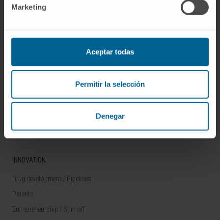
Marketing
Rare diseases
RESEARCH
Aceptar todas
Our Researchers
Research Programs
Permitir la selección
Technology platforms
Research and clinical trials
Denegar
Scientific activity
INNOVATION
Drug development / Pipelines
Patents
Entrepreneurship / Spin off