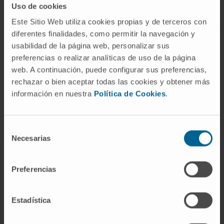
Uso de cookies
Este Sitio Web utiliza cookies propias y de terceros con
diferentes finalidades, como permitir la navegación y
ABOUT CIMA
usabilidad de la página web, personalizar sus
preferencias o realizar analíticas de uso de la página
Who we are
web. A continuación, puede configurar sus preferencias,
Research Center of the Clinica
rechazar o bien aceptar todas las cookies y obtener más
información en nuestra
Política de Cookies
.
Campus of the Universidad de Navarra
Organization
Transparency Portal
Selección
Necesarias
de
consentimiento
DISEASES
Preferencias
Cancer
Cardiovascular diseases
Estadística
Liver diseases
Nervous System diseases