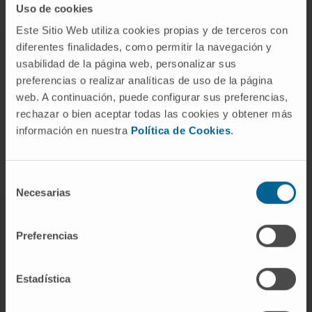
Uso de cookies
Este Sitio Web utiliza cookies propias y de terceros con
diferentes finalidades, como permitir la navegación y
ABOUT CIMA
usabilidad de la página web, personalizar sus
preferencias o realizar analíticas de uso de la página
Who we are
web. A continuación, puede configurar sus preferencias,
Research Center of the Clinica
rechazar o bien aceptar todas las cookies y obtener más
información en nuestra
Política de Cookies
.
Campus of the Universidad de Navarra
Organization
Transparency Portal
Selección
Necesarias
de
consentimiento
DISEASES
Preferencias
Cancer
Cardiovascular diseases
Estadística
Liver diseases
Nervous System diseases