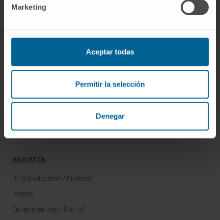
Marketing
Rare diseases
RESEARCH
Aceptar todas
Our Researchers
Research Programs
Permitir la selección
Technology platforms
Research and clinical trials
Denegar
Scientific activity
INNOVATION
Drug development / Pipelines
Patents
Entrepreneurship / Spin off