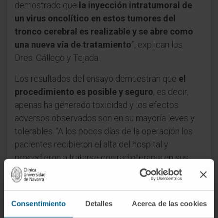
demostrado que
la inyección intratumoral de
un virus oncolítico en estos tumores del
tronco cerebral es realizable y se abre como
una nueva vía de tratamiento
”, explican los
Dres. Gállego y Tejada.
Los resultados del ensayo demuestran que
el
procedimiento es posible y seguro
, es decir,
apenas ha generado toxicidad y los efectos
adversos observados son en su mayoría leves y
tolerables. “A los pocos días de la operación los
pacientes recibieron el alta del hospital y
procedieron a tratarse con radioterapia en sus
respectivos centros. Al tratarse de un ensayo fase
I realizado en un número muy reducido de
pacientes no podemos extraer conclusiones
Consentimiento
Detalles
Acerca de las cookies
sólidas sobre la eficacia del tratamiento, aunque