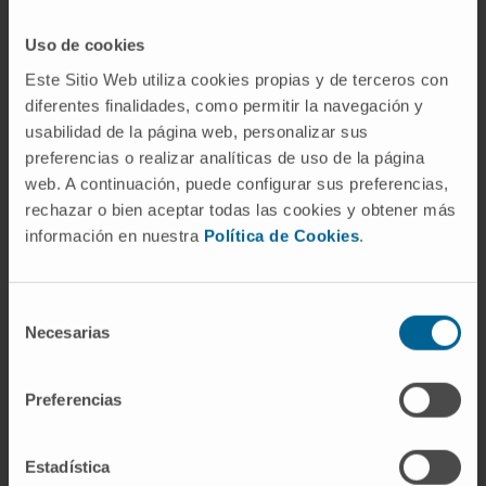
es cierto que
la mayoría de los pacientes han
tenido una supervivencia mayor de la
Uso de cookies
esperada
, un resultado esperanzador que anima a
Este Sitio Web utiliza cookies propias y de terceros con
seguir explorando esta alternativa terapéutica”,
diferentes finalidades, como permitir la navegación y
afirma la
Dra. Marta Alonso
, directora del
Grupo
usabilidad de la página web, personalizar sus
de Investigación en
Terapias Avanzadas para
preferencias o realizar analíticas de uso de la página
web. A continuación, puede configurar sus preferencias,
Tumores Sólidos Pediátricos
del Cima y de la
rechazar o bien aceptar todas las cookies y obtener más
Clínica Universidad de Navarra.
información en nuestra
Política de Cookies
.
El
Dr. Marc García
, investigador posdoctoral en el
laboratorio, explica que “la experimentación en
Selección
nuestro laboratorio permitió desarrollar modelos
Necesarias
de
animales de este tipo de tumor, demostrando
consentimiento
posteriormente que
este virus es eficaz contra
Preferencias
este tipo de tumor y que el efecto con la
radioterapia puede ser sinérgico
. Esta
investigación traslacional
nos ha llevado a
Estadística