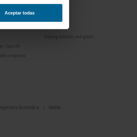
Aceptar todas
TRAINING
nt / Pipelines
Training offer
Training contracts and grants
p / Spin off
with companies
Ingeniería Biomédica
IdisNA