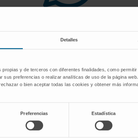
 you are looking for doe
Detalles
gest you use the search engine or the menu o
s propias y de terceros con diferentes finalidades, como permitir
r sus preferencias o realizar analíticas de uso de la página web
 rechazar o bien aceptar todas las cookies y obtener más infor
Preferencias
Estadística
CRIBE
Follow us