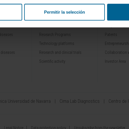
Permitir la selección
RESEARCH
INNOVATION
Our Researchers
Drug developme
diseases
Research Programs
Patents
Technology platforms
Entrepreneurshi
 diseases
Research and clinical trials
Collaboration 
Scientific activity
Investor Area
ínica Universidad de Navarra
Cima Lab Diagnostics
Centro de 
Legal Notice
Data protection policy
Unsubscribe from the newsletter