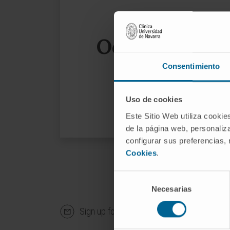
Oops, the page
Consentimiento
We sug
Uso de cookies
Este Sitio Web utiliza cookie
de la página web, personaliza
configurar sus preferencias,
Cookies
.
Selección
Necesarias
de
consentimiento
Sign up for our newsletter
SUBS