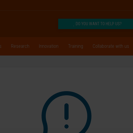
DO YOU WANT TO HELP US?
s
Research
Innovation
Training
Collaborate with us