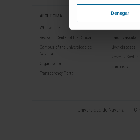
Denegar
ABOUT CIMA
DISEASES
Who we are
Cancer
Research Center of the Clinica
Cardiovascular 
Campus of the Universidad de
Liver diseases
Navarra
Nervous System
Organization
Rare diseases
Transparency Portal
Universidad de Navarra
Cl