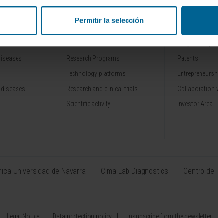
Permitir la selección
RESEARCH
INNOVATION
Our Researchers
Drug developme
diseases
Research Programs
Patents
Technology platforms
Entrepreneurshi
 diseases
Research and clinical trials
Collaboration 
Scientific activity
Investor Area
ínica Universidad de Navarra
Cima Lab Diagnostics
Centro de 
Legal Notice
Data protection policy
Unsubscribe from the newsletter