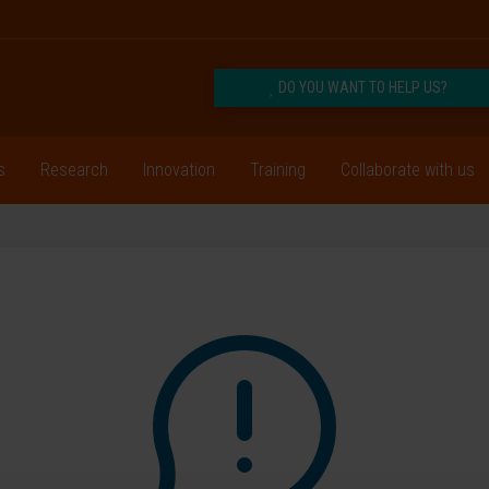
DO YOU WANT TO HELP US?
s
Research
Innovation
Training
Collaborate with us