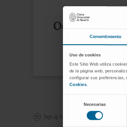
Oops, the page
Consentimiento
We sug
Uso de cookies
Este Sitio Web utiliza cookie
de la página web, personaliza
configurar sus preferencias,
Cookies
.
Selección
Necesarias
de
consentimiento
Sign up for our newsletter
SUBS