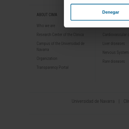
Denegar
ABOUT CIMA
DISEASES
Who we are
Cancer
Research Center of the Clinica
Cardiovascular 
Campus of the Universidad de
Liver diseases
Navarra
Nervous System
Organization
Rare diseases
Transparency Portal
Universidad de Navarra
Cl