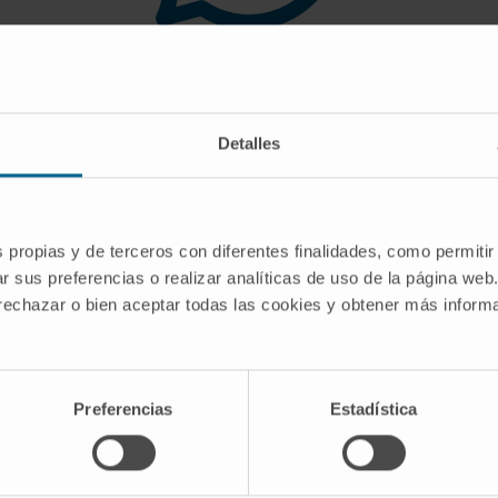
 you are looking for doe
Detalles
gest you use the search engine or the menu o
s propias y de terceros con diferentes finalidades, como permitir
r sus preferencias o realizar analíticas de uso de la página web
 rechazar o bien aceptar todas las cookies y obtener más infor
Preferencias
Estadística
CRIBE
Follow us