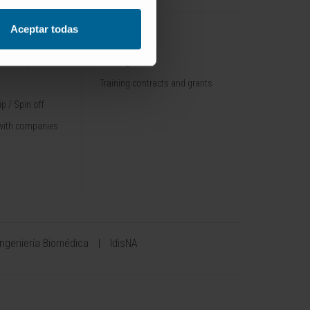
Aceptar todas
TRAINING
nt / Pipelines
Training offer
Training contracts and grants
p / Spin off
with companies
Ingeniería Biomédica
IdisNA