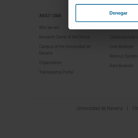
Denegar
ABOUT CIMA
DISEASES
Who we are
Cancer
Research Center of the Clinica
Cardiovascular 
Campus of the Universidad de
Liver diseases
Navarra
Nervous System
Organization
Rare diseases
Transparency Portal
Universidad de Navarra
Cl