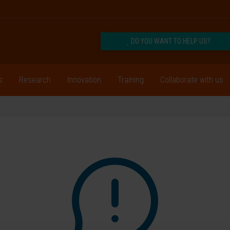
DO YOU WANT TO HELP US?
s
Research
Innovation
Training
Collaborate with us