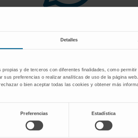
 you are looking for doe
Detalles
gest you use the search engine or the menu o
s propias y de terceros con diferentes finalidades, como permitir
r sus preferencias o realizar analíticas de uso de la página web
 rechazar o bien aceptar todas las cookies y obtener más infor
Preferencias
Estadística
CRIBE
Follow us