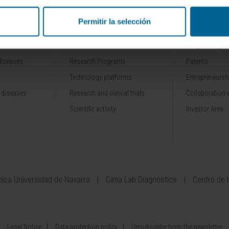
Permitir la selección
RESEARCH
INNOVATION
Our Researchers
Drug developme
diseases
Research Programs
Patents
Technology platforms
Entrepreneurshi
 diseases
Research and clinical trials
Collaboration 
Scientific activity
Investor Area
ínica Universidad de Navarra
Cima Lab Diagnostics
Centro de 
Legal Notice
Data protection policy
Unsubscribe from the newsletter