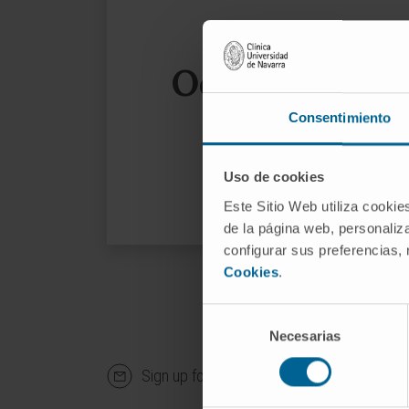
Oops, the page
Consentimiento
We sug
Uso de cookies
Este Sitio Web utiliza cookie
de la página web, personaliza
configurar sus preferencias,
Cookies
.
Selección
Necesarias
de
consentimiento
Sign up for our newsletter
SUBS