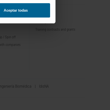
Aceptar todas
TRAINING
nt / Pipelines
Training offer
Training contracts and grants
p / Spin off
with companies
Ingeniería Biomédica
IdisNA