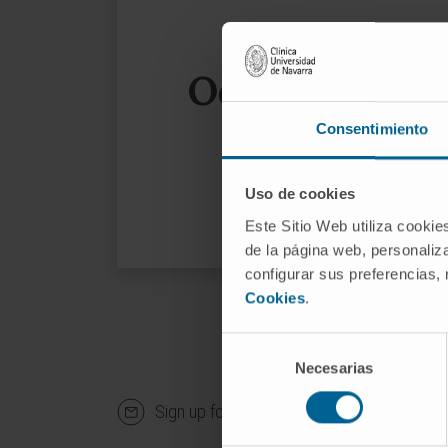
Oops, the page
Consentimiento
We sug
Uso de cookies
Este Sitio Web utiliza cookie
de la página web, personaliza
configurar sus preferencias,
Cookies
.
Selección
Necesarias
de
consentimiento
Sign up for our newsletter
SUBS