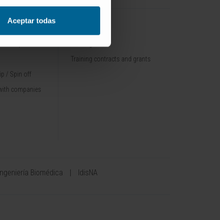
Aceptar todas
TRAINING
nt / Pipelines
Training offer
Training contracts and grants
p / Spin off
with companies
Ingeniería Biomédica
IdisNA