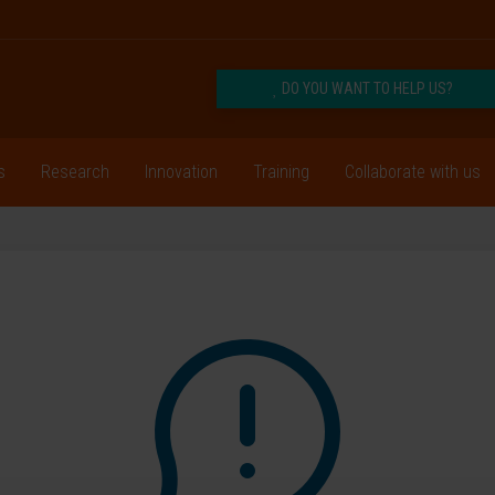
DO YOU WANT TO HELP US?
s
Research
Innovation
Training
Collaborate with us