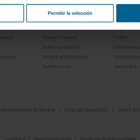
Permitir la selección
RESEARCH
INNOVATION
Our Researchers
Drug developme
diseases
Research Programs
Patents
Technology platforms
Entrepreneurshi
 diseases
Research and clinical trials
Collaboration 
Scientific activity
Investor Area
ínica Universidad de Navarra
Cima Lab Diagnostics
Centro de 
Legal Notice
Data protection policy
Unsubscribe from the newsletter