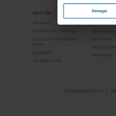
Denegar
ABOUT CIMA
DISEASES
Who we are
Cancer
Research Center of the Clinica
Cardiovascular 
Campus of the Universidad de
Liver diseases
Navarra
Nervous System
Organization
Rare diseases
Transparency Portal
Universidad de Navarra
Cl