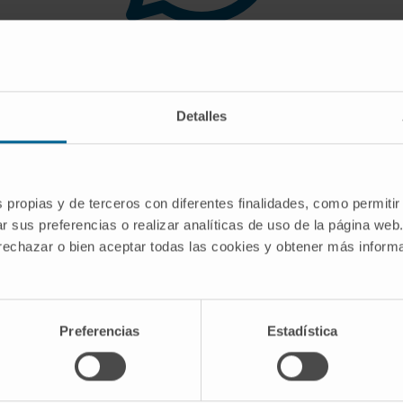
 you are looking for doe
Detalles
gest you use the search engine or the menu o
s propias y de terceros con diferentes finalidades, como permitir
r sus preferencias o realizar analíticas de uso de la página web
 rechazar o bien aceptar todas las cookies y obtener más infor
Preferencias
Estadística
CRIBE
Follow us