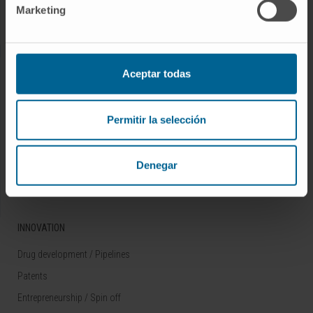
Marketing
Rare diseases
RESEARCH
Aceptar todas
Our Researchers
Research Programs
Permitir la selección
Technology platforms
Research and clinical trials
Denegar
Scientific activity
INNOVATION
Drug development / Pipelines
Patents
Entrepreneurship / Spin off