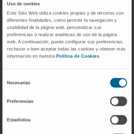
Uso de cookies
Este Sitio Web utiliza cookies propias y de terceros con
diferentes finalidades, como permitir la navegación y
ABOUT CIMA
usabilidad de la página web, personalizar sus
preferencias o realizar analíticas de uso de la página
Who we are
web. A continuación, puede configurar sus preferencias,
Research Center of the Clinica
rechazar o bien aceptar todas las cookies y obtener más
información en nuestra
Política de Cookies
.
Campus of the Universidad de Navarra
Organization
Transparency Portal
Selección
Necesarias
de
consentimiento
DISEASES
Preferencias
Cancer
Cardiovascular diseases
Estadística
Liver diseases
Nervous System diseases