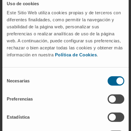
Uso de cookies
Este Sitio Web utiliza cookies propias y de terceros con
diferentes finalidades, como permitir la navegación y
ABOUT CIMA
usabilidad de la página web, personalizar sus
preferencias o realizar analíticas de uso de la página
Who we are
web. A continuación, puede configurar sus preferencias,
Research Center of the Clinica
rechazar o bien aceptar todas las cookies y obtener más
información en nuestra
Política de Cookies
.
Campus of the Universidad de Navarra
Organization
Transparency Portal
Selección
Necesarias
de
consentimiento
DISEASES
Preferencias
Cancer
Cardiovascular diseases
Estadística
Liver diseases
Nervous System diseases