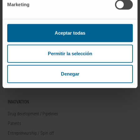
Marketing
Rare diseases
RESEARCH
Aceptar todas
Our Researchers
Research Programs
Permitir la selección
Technology platforms
Research and clinical trials
Denegar
Scientific activity
INNOVATION
Drug development / Pipelines
Patents
Entrepreneurship / Spin off