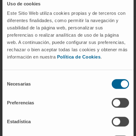
Uso de cookies
Este Sitio Web utiliza cookies propias y de terceros con
diferentes finalidades, como permitir la navegación y
ABOUT CIMA
usabilidad de la página web, personalizar sus
preferencias o realizar analíticas de uso de la página
Who we are
web. A continuación, puede configurar sus preferencias,
Research Center of the Clinica
rechazar o bien aceptar todas las cookies y obtener más
información en nuestra
Política de Cookies
.
Campus of the Universidad de Navarra
Organization
Transparency Portal
Selección
Necesarias
de
consentimiento
DISEASES
Preferencias
Cancer
Cardiovascular diseases
Estadística
Liver diseases
Nervous System diseases