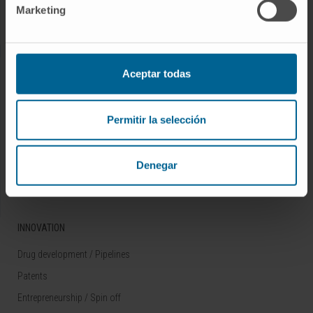
Marketing
Rare diseases
RESEARCH
Aceptar todas
Our Researchers
Research Programs
Permitir la selección
Technology platforms
Research and clinical trials
Denegar
Scientific activity
INNOVATION
Drug development / Pipelines
Patents
Entrepreneurship / Spin off