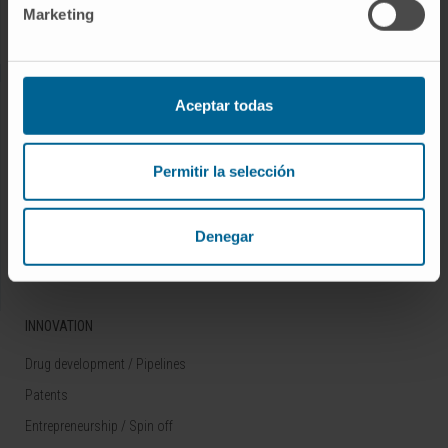
Marketing
Rare diseases
RESEARCH
Aceptar todas
Our Researchers
Research Programs
Permitir la selección
Technology platforms
Research and clinical trials
Denegar
Scientific activity
INNOVATION
Drug development / Pipelines
Patents
Entrepreneurship / Spin off