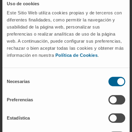
Uso de cookies
Este Sitio Web utiliza cookies propias y de terceros con
diferentes finalidades, como permitir la navegación y
ABOUT CIMA
usabilidad de la página web, personalizar sus
preferencias o realizar analíticas de uso de la página
Who we are
web. A continuación, puede configurar sus preferencias,
Research Center of the Clinica
rechazar o bien aceptar todas las cookies y obtener más
información en nuestra
Política de Cookies
.
Campus of the Universidad de Navarra
Organization
Transparency Portal
Selección
Necesarias
de
consentimiento
DISEASES
Preferencias
Cancer
Cardiovascular diseases
Estadística
Liver diseases
Nervous System diseases