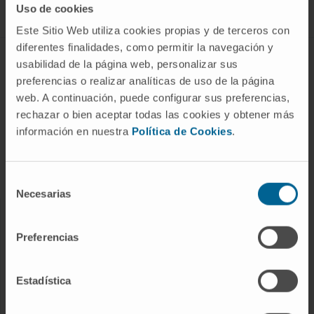
Uso de cookies
Este Sitio Web utiliza cookies propias y de terceros con
diferentes finalidades, como permitir la navegación y
ABOUT CIMA
usabilidad de la página web, personalizar sus
preferencias o realizar analíticas de uso de la página
Who we are
web. A continuación, puede configurar sus preferencias,
Research Center of the Clinica
rechazar o bien aceptar todas las cookies y obtener más
información en nuestra
Política de Cookies
.
Campus of the Universidad de Navarra
Organization
Transparency Portal
Selección
Necesarias
de
consentimiento
DISEASES
Preferencias
Cancer
Cardiovascular diseases
Estadística
Liver diseases
Nervous System diseases