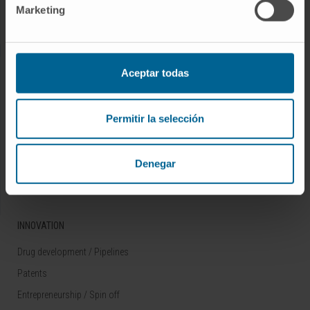
Marketing
Rare diseases
RESEARCH
Aceptar todas
Our Researchers
Research Programs
Permitir la selección
Technology platforms
Research and clinical trials
Denegar
Scientific activity
INNOVATION
Drug development / Pipelines
Patents
Entrepreneurship / Spin off