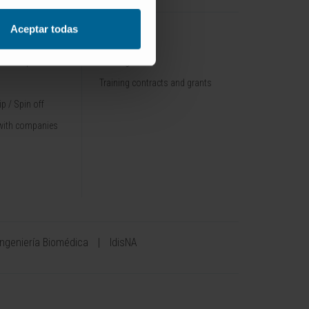
Aceptar todas
TRAINING
nt / Pipelines
Training offer
Training contracts and grants
p / Spin off
with companies
Ingeniería Biomédica
IdisNA