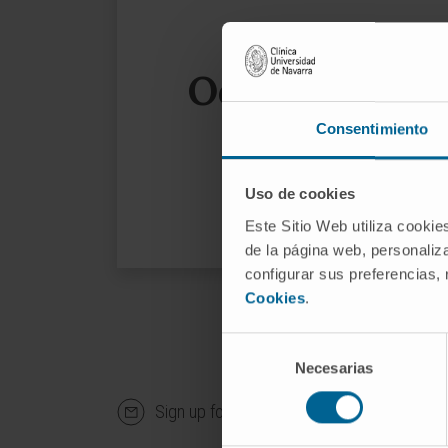
Oops, the page
Consentimiento
We sug
Uso de cookies
Este Sitio Web utiliza cookie
de la página web, personaliza
configurar sus preferencias,
Cookies
.
Selección
Necesarias
de
consentimiento
Sign up for our newsletter
SUBS