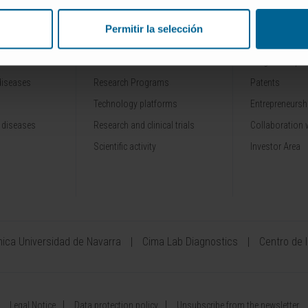
Permitir la selección
RESEARCH
INNOVATION
Our Researchers
Drug developme
diseases
Research Programs
Patents
Technology platforms
Entrepreneurshi
 diseases
Research and clinical trials
Collaboration 
Scientific activity
Investor Area
ínica Universidad de Navarra
Cima Lab Diagnostics
Centro de 
Legal Notice
Data protection policy
Unsubscribe from the newsletter