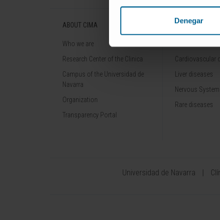
Denegar
ABOUT CIMA
DISEASES
Who we are
Cancer
Research Center of the Clinica
Cardiovascular 
Campus of the Universidad de
Liver diseases
Navarra
Nervous System
Organization
Rare diseases
Transparency Portal
Universidad de Navarra
Cl