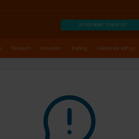
DO YOU WANT TO HELP US?
s
Research
Innovation
Training
Collaborate with us