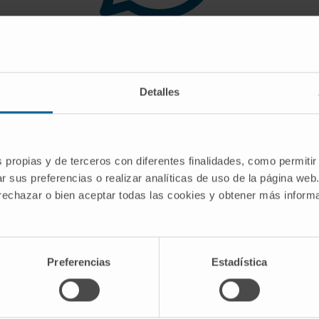
 you are looking for doe
Detalles
gest you use the search engine or the menu o
s propias y de terceros con diferentes finalidades, como permitir
r sus preferencias o realizar analíticas de uso de la página web
 rechazar o bien aceptar todas las cookies y obtener más infor
Preferencias
Estadística
CRIBE
Follow us