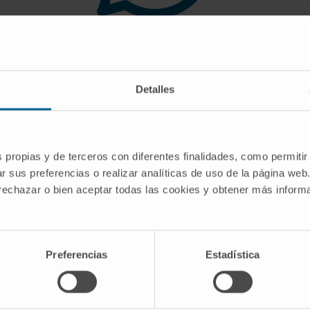
 you are looking for doe
Detalles
gest you use the search engine or the menu o
s propias y de terceros con diferentes finalidades, como permitir
r sus preferencias o realizar analíticas de uso de la página web
 rechazar o bien aceptar todas las cookies y obtener más infor
Preferencias
Estadística
CRIBE
Follow us