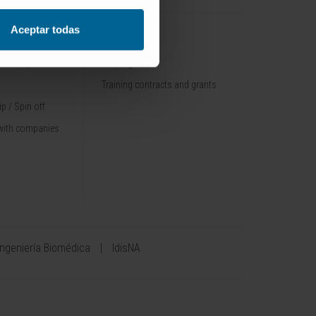
Aceptar todas
TRAINING
nt / Pipelines
Training offer
Training contracts and grants
p / Spin off
with companies
Ingeniería Biomédica
IdisNA