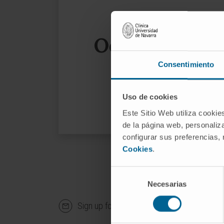
Oops, the page
Consentimiento
We sug
Uso de cookies
Este Sitio Web utiliza cookie
de la página web, personaliza
configurar sus preferencias,
Cookies
.
Selección
Necesarias
de
consentimiento
Sign up for our newsletter
SUBS