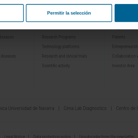
Permitir la selección
RESEARCH
INNOVATION
Our Researchers
Drug developme
diseases
Research Programs
Patents
Technology platforms
Entrepreneurshi
 diseases
Research and clinical trials
Collaboration 
Scientific activity
Investor Area
ínica Universidad de Navarra
Cima Lab Diagnostics
Centro de 
Legal Notice
Data protection policy
Unsubscribe from the newsletter