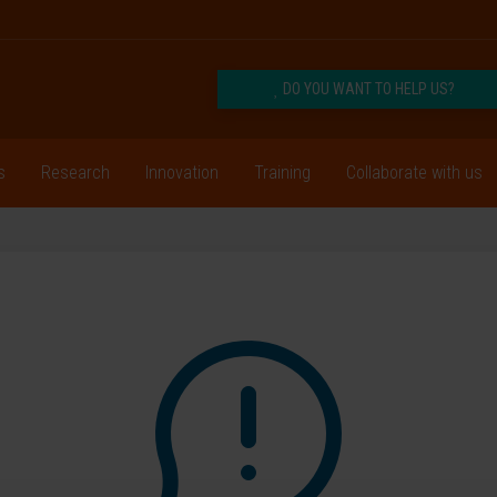
DO YOU WANT TO HELP US?
s
Research
Innovation
Training
Collaborate with us