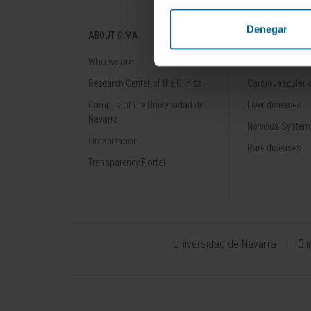
Denegar
ABOUT CIMA
DISEASES
Who we are
Cancer
Research Center of the Clinica
Cardiovascular 
Campus of the Universidad de
Liver diseases
Navarra
Nervous System
Organization
Rare diseases
Transparency Portal
Universidad de Navarra
Cl