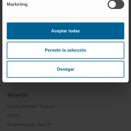
Marketing
Rare diseases
RESEARCH
Aceptar todas
Our Researchers
Research Programs
Permitir la selección
Technology platforms
Research and clinical trials
Denegar
Scientific activity
INNOVATION
Drug development / Pipelines
Patents
Entrepreneurship / Spin off