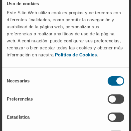
Uso de cookies
Este Sitio Web utiliza cookies propias y de terceros con
diferentes finalidades, como permitir la navegación y
ABOUT CIMA
usabilidad de la página web, personalizar sus
preferencias o realizar analíticas de uso de la página
Who we are
web. A continuación, puede configurar sus preferencias,
Research Center of the Clinica
rechazar o bien aceptar todas las cookies y obtener más
información en nuestra
Política de Cookies
.
Campus of the Universidad de Navarra
Organization
Transparency Portal
Selección
Necesarias
de
consentimiento
DISEASES
Preferencias
Cancer
Cardiovascular diseases
Estadística
Liver diseases
Nervous System diseases