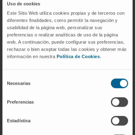
Uso de cookies
Este Sitio Web utiliza cookies propias y de terceros con
diferentes finalidades, como permitir la navegación y
ABOUT CIMA
usabilidad de la página web, personalizar sus
preferencias o realizar analíticas de uso de la página
Who we are
web. A continuación, puede configurar sus preferencias,
Research Center of the Clinica
rechazar o bien aceptar todas las cookies y obtener más
información en nuestra
Política de Cookies
.
Campus of the Universidad de Navarra
Organization
Transparency Portal
Selección
Necesarias
de
consentimiento
DISEASES
Preferencias
Cancer
Cardiovascular diseases
Estadística
Liver diseases
Nervous System diseases