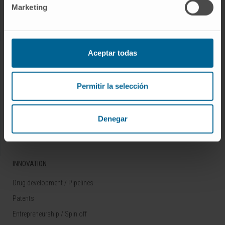
Marketing
Rare diseases
RESEARCH
Aceptar todas
Our Researchers
Research Programs
Permitir la selección
Technology platforms
Research and clinical trials
Denegar
Scientific activity
INNOVATION
Drug development / Pipelines
Patents
Entrepreneurship / Spin off