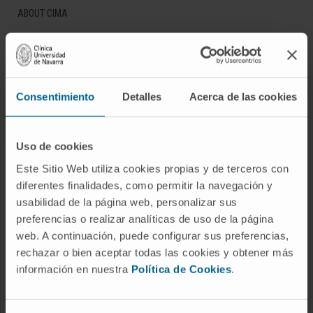
ABOUT CIMA
Who we are
Research Center of the Clinica
Campus of the Universidad de Navarra
Consentimiento
Detalles
Acerca de las cookies
Organization
Transparency Portal
Uso de cookies
Este Sitio Web utiliza cookies propias y de terceros con
DISEASES
diferentes finalidades, como permitir la navegación y
Cancer
usabilidad de la página web, personalizar sus
preferencias o realizar analíticas de uso de la página
Cardiovascular diseases
web. A continuación, puede configurar sus preferencias,
Liver diseases
rechazar o bien aceptar todas las cookies y obtener más
Nervous System diseases
información en nuestra
Política de Cookies
.
Rare diseases