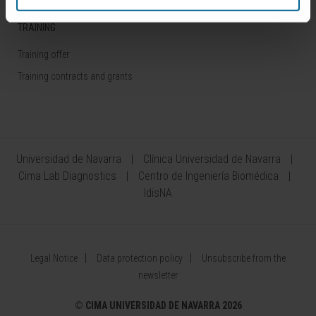
TRAINING
Training offer
Training contracts and grants
Universidad de Navarra
Clínica Universidad de Navarra
Cima Lab Diagnostics
Centro de Ingeniería Biomédica
IdisNA
Legal Notice
Data protection policy
Unsubscribe from the
newsletter
©
CIMA UNIVERSIDAD DE NAVARRA 2026