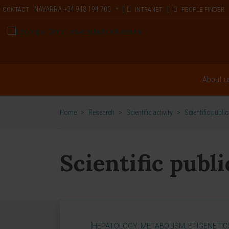
NAVARRA
+34 948 194 700
CONTACT
INTRANET
PEOPLE FINDER
About u
Home
>
Research
>
Scientific activity
>
Scientific publi
Scientific publ
[HEPATOLOGY: METABOLISM, EPIGENETIC