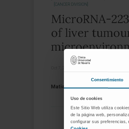
[CANCER DIVISION]
MicroRNA-223:
of liver tumou
microenviron
Oct 7, 2023,
|
Magazine:
Gut
Consentimiento
Matias A Avila
Uso de cookies
Este Sitio Web utiliza cookie
de la página web, personaliza
configurar sus preferencias,
Cookies
.