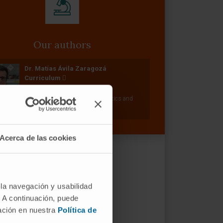
Our authors
Dr. Matías Ávila Zaragozá
Curriculum
Researcher | Principal Investigator
Hepatology: Metabolism, Epigenetics and
Carcinogenesis Research Group
Acerca de las cookies
 la navegación y usabilidad
. A continuación, puede
mación en nuestra
Política de