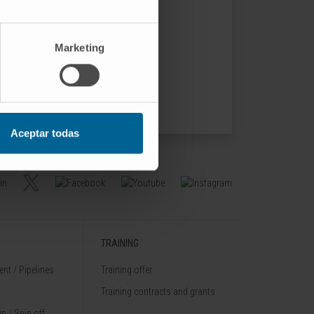
Marketing
Aceptar todas
TRAINING
nt / Pipelines
Training offer
Training contracts and grants
p / Spin off