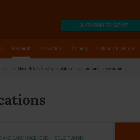
DO YOU WANT TO HELP US?
s
Research
Innovation
Training
Collaborate with us
cations
>
MicroRNA-223: a key regulator of liver tumour microenvironment
ications
S AND CARCINOGENESIS]
[SOLID TUMOR]