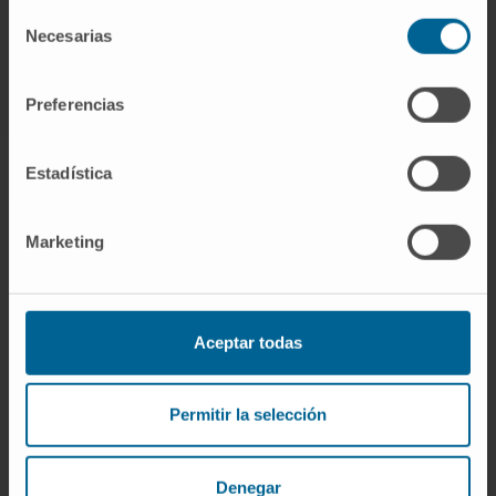
Identificar biomarcadores de diagnóstico precoz,
Selección
Necesarias
de
pronóstico y predicción de respuesta al
consentimiento
tratamiento.
Preferencias
Estadística
Marketing
Aceptar todas
Desarrollar estrategias hepatoprotectoras de
prevención y tratamiento del cáncer de hígado que
Permitir la selección
mejoren el diagnóstico y seguimiento de los
pacientes.
Denegar