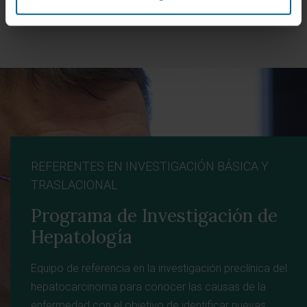
REFERENTES EN INVESTIGACIÓN BÁSICA Y
TRASLACIONAL
Programa de Investigación de
Hepatología
Equipo de referencia en la investigación preclínica del
hepatocarcinoma para conocer las causas de la
enfermedad con el objetivo de identificar nuevas