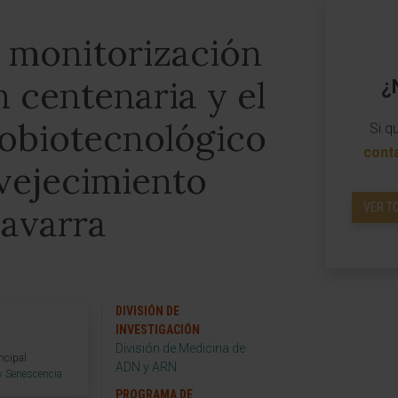
a monitorización
n centenaria y el
¿
nobiotecnológico
Si q
cont
nvejecimiento
VER T
Navarra
DIVISIÓN DE
INVESTIGACIÓN
División de Medicina de
ncipal
ADN y ARN
y Senescencia
PROGRAMA DE