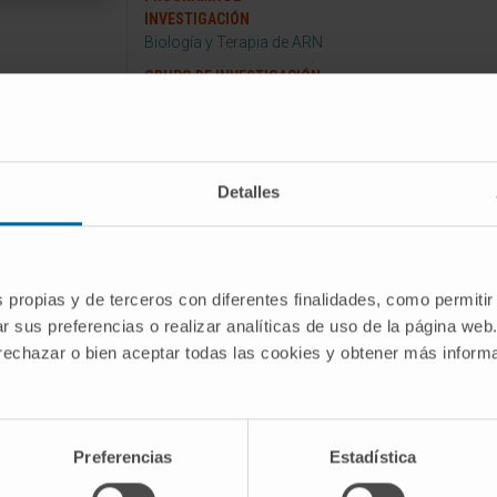
INVESTIGACIÓN
Biología y Terapia de ARN
GRUPO DE INVESTIGACIÓN
ARN y Senescencia
Detalles
yecto
Alianza para la monitorización de la
s propias y de terceros con diferentes finalidades, como permitir
lo nanobiotecnológico asociado al
r sus preferencias o realizar analíticas de uso de la página web
ra (BIOANCIENT) y perteneciente al
 rechazar o bien aceptar todas las cookies y obtener más infor
 Universidad de Navarra.
 de Gobierno de Navarra cofinanciada al
rrollo Regional a través del Programa
Preferencias
Estadística
varra.