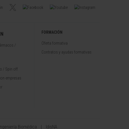
FORMACIÓN
ÓN
Oferta formativa
fármacos /
Contratos y ayudas formativas
 / Spin off
con empresas
or
Ingeniería Biomédica
IdisNA