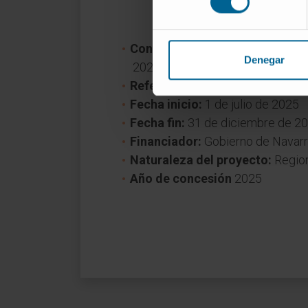
Convocatoria:
FIMA 2025 GN P
Denegar
2025-2028
Referencia:
0011-1411-2025-00
Fecha inicio:
1 de julio de 2025
Fecha fin:
31 de diciembre de 2
Financiador:
Gobierno de Navar
Naturaleza del proyecto:
Regio
Año de concesión
2025