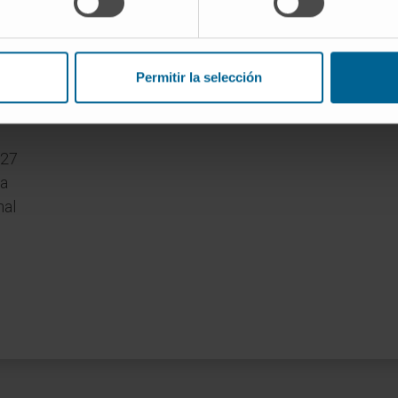
ROYECTOS ESTRATEGICOS DE I+D
Permitir la selección
0172
027
ra
nal