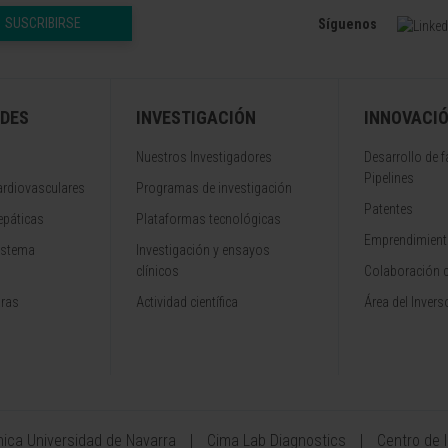
SUSCRIBIRSE
Síguenos
DES
INVESTIGACIÓN
INNOVACI
Nuestros Investigadores
Desarrollo de 
Pipelines
rdiovasculares
Programas de investigación
Patentes
epáticas
Plataformas tecnológicas
Emprendimiento
istema
Investigación y ensayos
clínicos
Colaboración 
aras
Actividad científica
Área del Invers
ínica Universidad de Navarra
Cima Lab Diagnostics
Centro de 