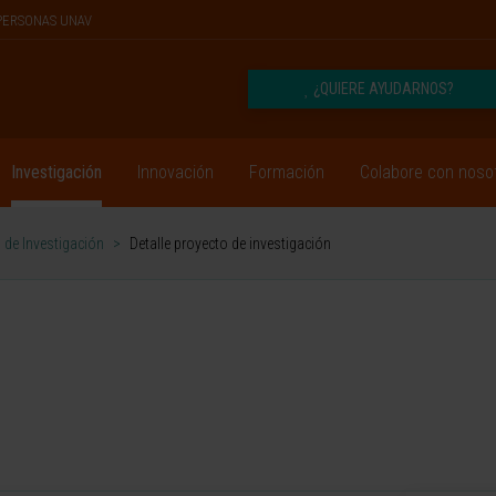
PERSONAS UNAV
¿QUIERE AYUDARNOS?
Investigación
Innovación
Formación
Colabore con noso
 de Investigación
>
Detalle proyecto de investigación