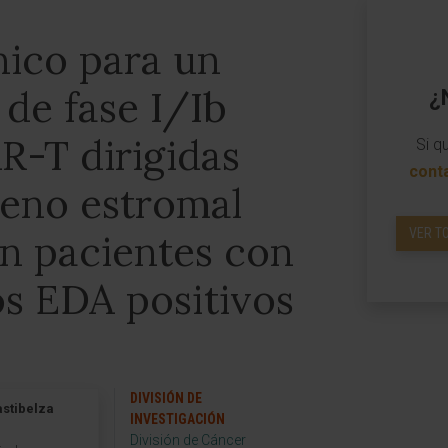
nico para un
 de fase I/Ib
¿
R-T dirigidas
Si q
cont
geno estromal
VER T
n pacientes con
os EDA positivos
DIVISIÓN DE
astibelza
INVESTIGACIÓN
División de Cáncer