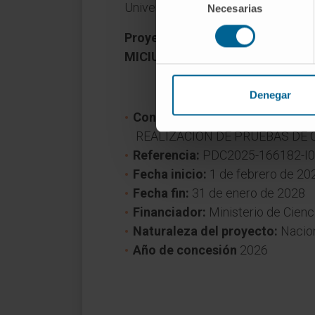
Universidad de Navarra.
Necesarias
de
consentimiento
Proyecto PDC2025-166182-I00 fi
MICIU/AEI/10.13039/501100011
Denegar
Convocatoria:
FIMA 2025 MCIU 
REALIZACIÓN DE PRUEBAS DE
Referencia:
PDC2025-166182-I
Fecha inicio:
1 de febrero de 20
Fecha fin:
31 de enero de 2028
Financiador:
Ministerio de Cienc
Naturaleza del proyecto:
Nacio
Año de concesión
2026