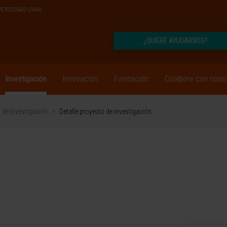
PERSONAS UNAV
¿QUIERE AYUDARNOS?
Investigación
Innovación
Formación
Colabore con noso
 de Investigación
>
Detalle proyecto de investigación