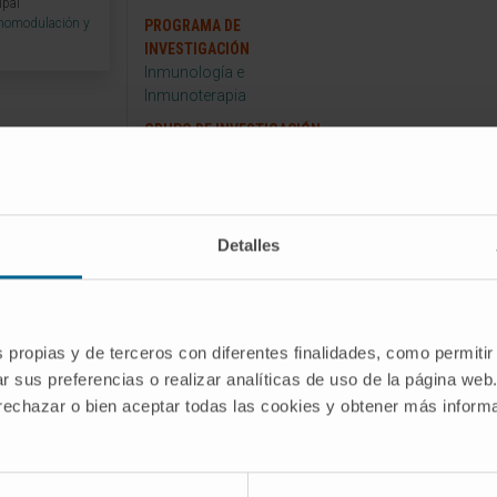
ipal
unomodulación y
PROGRAMA DE
INVESTIGACIÓN
Inmunología e
Inmunoterapia
GRUPO DE INVESTIGACIÓN
Inmunomodulación y
Microambiente Tumoral
Detalles
yecto
s propias y de terceros con diferentes finalidades, como permitir
Estudio preclínico para un ensayo
r sus preferencias o realizar analíticas de uso de la página web
R-T dirigidas contra el antígeno estromal
 rechazar o bien aceptar todas las cookies y obtener más infor
res sólidos EDA positivos
rupo de
 Microambiente Tumoral del Cima