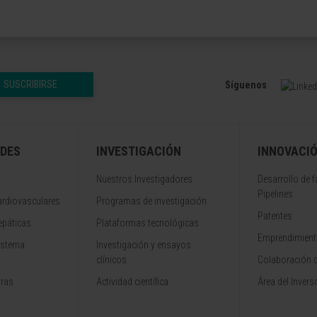
SUSCRIBIRSE
Síguenos
DES
INVESTIGACIÓN
INNOVACI
Nuestros Investigadores
Desarrollo de 
Pipelines
rdiovasculares
Programas de investigación
Patentes
epáticas
Plataformas tecnológicas
Emprendimiento
istema
Investigación y ensayos
clínicos
Colaboración 
aras
Actividad científica
Área del Invers