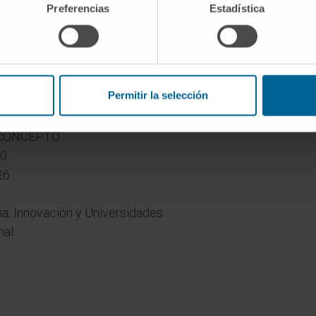
Preferencias
Estadística
nanciado por
033
Permitir la selección
- AEI PROYECTOS DE I+D+I PARA LA
 CONCEPTO
00
26
ia, Innovación y Universidades
nal