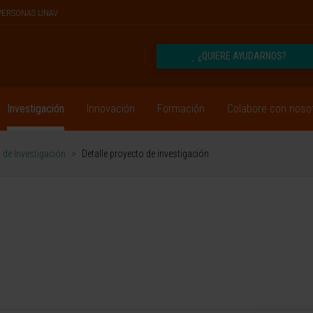
PERSONAS UNAV
¿QUIERE AYUDARNOS?
Investigación
Innovación
Formación
Colabore con noso
 de Investigación
>
Detalle proyecto de investigación