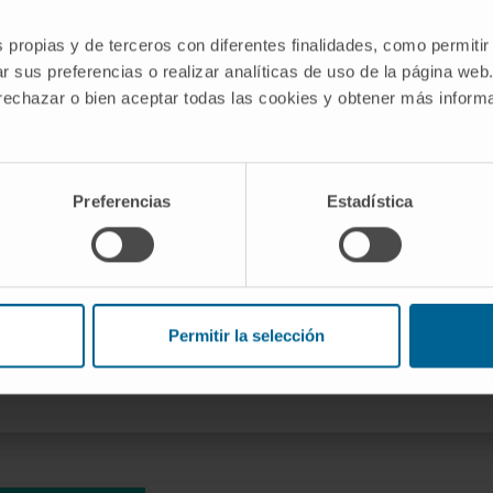
iente al grupo ARN y Senescencia del
s propias y de terceros con diferentes finalidades, como permitir
r sus preferencias o realizar analíticas de uso de la página web
ratos Ramón y Cajal (RYC) 2022
 rechazar o bien aceptar todas las cookies y obtener más infor
Preferencias
Estadística
ia, Innovación y Universidades
nal
Permitir la selección