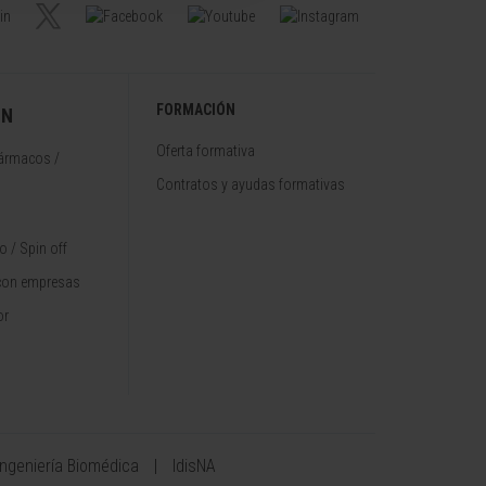
FORMACIÓN
ÓN
Oferta formativa
fármacos /
Contratos y ayudas formativas
 / Spin off
con empresas
or
Ingeniería Biomédica
IdisNA