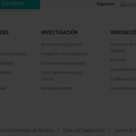
SUSCRIBIRSE
Síguenos
DES
INVESTIGACIÓN
INNOVACI
Nuestros Investigadores
Desarrollo de 
Pipelines
rdiovasculares
Programas de investigación
Patentes
epáticas
Plataformas tecnológicas
Emprendimiento
istema
Investigación y ensayos
clínicos
Colaboración 
aras
Actividad científica
Área del Invers
ínica Universidad de Navarra
Cima Lab Diagnostics
Centro de 