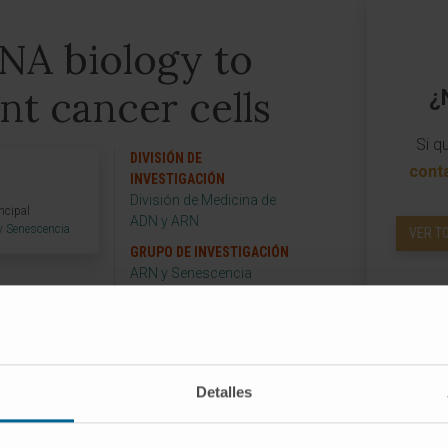
RNA biology to
nt cancer cells
¿
Si q
DIVISIÓN DE
cont
INVESTIGACIÓN
División de Medicina de
ncipal
ADN y ARN
y Senescencia
VER T
GRUPO DE INVESTIGACIÓN
ARN y Senescencia
yecto
Detalles
Exploting lncRNA biology to target