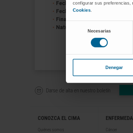
Fecha inicio:
1 de enero de 201
configurar sus preferencias,
Cookies
.
Fecha fin:
31 de diciembre de 2
Financiador:
Fuerza Julen-Funda
Selección
Naturaleza del proyecto:
Nacio
Necesarias
de
consentimiento
Denegar
Darse de alta en nuestro boletín
CONOZCA EL CIMA
ENFERMEDA
Quiénes somos
Cáncer