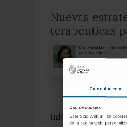
Nuevas estrat
terapéuticas 
Dra. Marta María Alonso R
Ver Curriculum
Investigadora | Investigadora pri
Grupo de Investigación en Tera
para Tumores Sólidos Pediátrico
Consentimiento
Uso de cookies
Información del pro
Este Sitio Web utiliza cookie
de la página web, personaliza