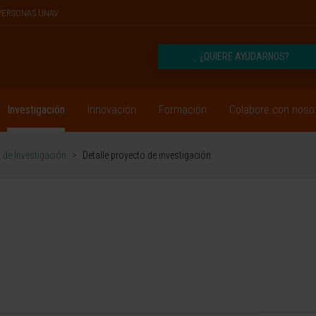
PERSONAS UNAV
¿QUIERE AYUDARNOS?
Investigación
Innovación
Formación
Colabore con noso
 de Investigación
>
Detalle proyecto de investigación