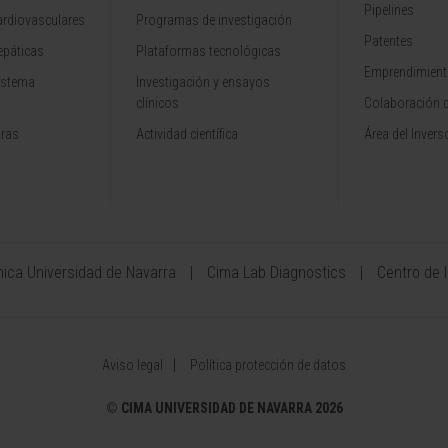
Pipelines
rdiovasculares
Programas de investigación
Patentes
epáticas
Plataformas tecnológicas
Emprendimiento
istema
Investigación y ensayos
clínicos
Colaboración 
aras
Actividad científica
Área del Invers
ínica Universidad de Navarra
Cima Lab Diagnostics
Centro de 
Aviso legal
Política protección de datos
©
CIMA UNIVERSIDAD DE NAVARRA 2026