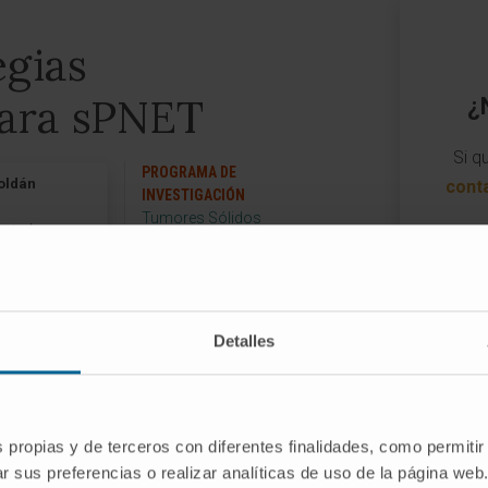
egias
para sPNET
¿
Si q
PROGRAMA DE
oldán
cont
INVESTIGACIÓN
Tumores Sólidos
ncipal
pias Avanzadas
GRUPO DE INVESTIGACIÓN
s
Terapias Avanzadas para
Tumores Sólidos
Pediátricos
Detalles
yecto
s propias y de terceros con diferentes finalidades, como permitir
r sus preferencias o realizar analíticas de uso de la página web