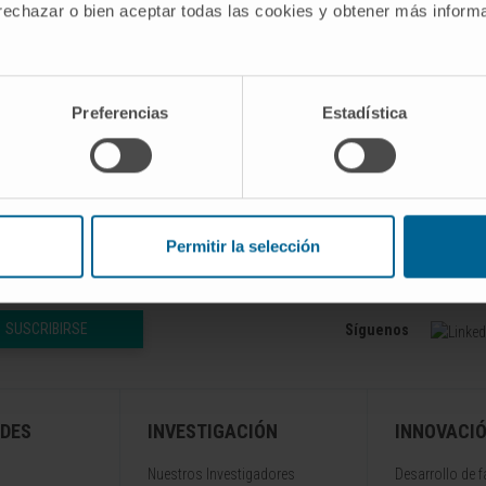
5
 rechazar o bien aceptar todas las cookies y obtener más infor
015
ción Pablo Ugarte
nal
Preferencias
Estadística
Permitir la selección
SUSCRIBIRSE
Síguenos
DES
INVESTIGACIÓN
INNOVACI
Nuestros Investigadores
Desarrollo de 