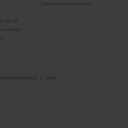
Contratos y ayudas formativas
 / Spin off
con empresas
or
Ingeniería Biomédica
IdisNA