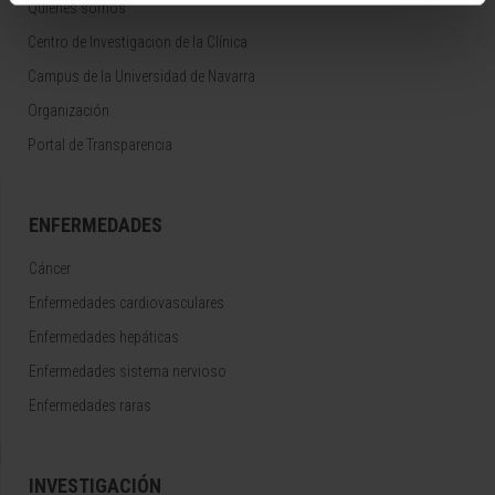
Quiénes somos
Centro de Investigacion de la Clínica
Campus de la Universidad de Navarra
Organización
Portal de Transparencia
ENFERMEDADES
Cáncer
Enfermedades cardiovasculares
Enfermedades hepáticas
Enfermedades sistema nervioso
Enfermedades raras
INVESTIGACIÓN