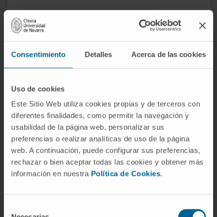
MÁS INFORMACIÓN SOBRE EL PROYECTO
Consentimiento
Detalles
Acerca de las cookies
Uso de cookies
Este Sitio Web utiliza cookies propias y de terceros con
¿Necesita más información?
diferentes finalidades, como permitir la navegación y
usabilidad de la página web, personalizar sus
Si quiere conocer más nuestra investigación,
preferencias o realizar analíticas de uso de la página
web. A continuación, puede configurar sus preferencias,
contacte con Cima Universidad de Navarra
.
rechazar o bien aceptar todas las cookies y obtener más
información en nuestra
Política de Cookies
.
VER TODOS LOS PROYECTOS DE INVESTIGACIÓN DEL
CIMA
Selección
Necesarias